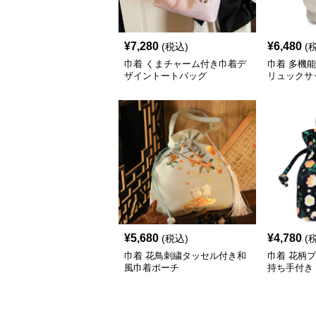
¥
7,280
¥
6,480
(税込)
(
巾着 くまチャーム付き巾着デ
巾着 多機
ザイントートバッグ
リュックサ
¥
5,680
¥
4,780
(税込)
(
巾着 花鳥刺繍タッセル付き和
巾着 花柄
風巾着ポーチ
持ち手付き