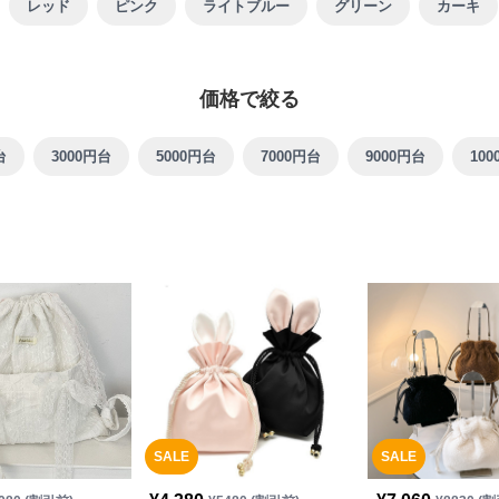
レッド
ピンク
ライトブルー
グリーン
カーキ
価格で絞る
台
3000円台
5000円台
7000円台
9000円台
10
SALE
SALE