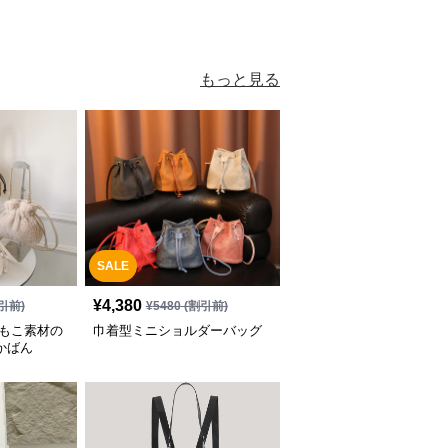
もっと見る
SALE
¥
4,380
引前)
¥
5480
(割引前)
こもこ素材の
巾着型ミニショルダーバッグ
かばん