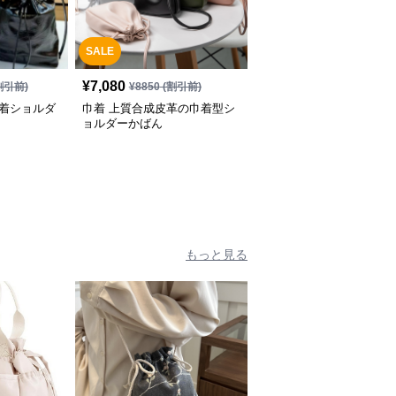
SALE
¥
7,080
割引前)
¥
8850
(割引前)
巾着ショルダ
巾着 上質合成皮革の巾着型シ
ョルダーかばん
もっと見る