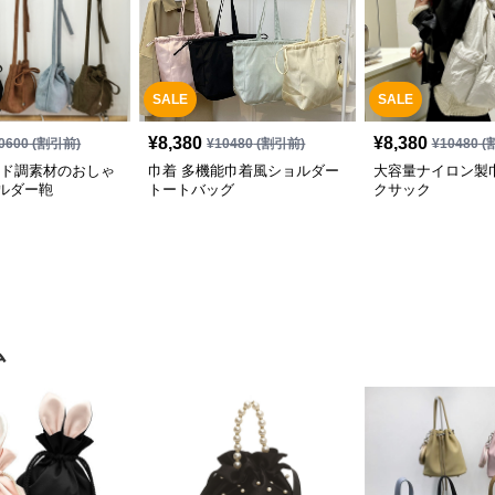
SALE
SALE
¥
8,380
¥
8,380
0600
(割引前)
¥
10480
(割引前)
¥
10480
(
ード調素材のおしゃ
巾着 多機能巾着風ショルダー
大容量ナイロン製
ルダー鞄
トートバッグ
クサック
ム