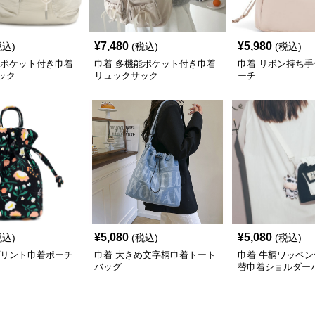
¥
7,480
¥
5,980
税込)
(税込)
(税込)
能ポケット付き巾着
巾着 多機能ポケット付き巾着
巾着 リボン持ち
ック
リュックサック
ーチ
¥
5,080
¥
5,080
税込)
(税込)
(税込)
プリント巾着ポーチ
巾着 大きめ文字柄巾着トート
巾着 牛柄ワッペ
バッグ
替巾着ショルダー