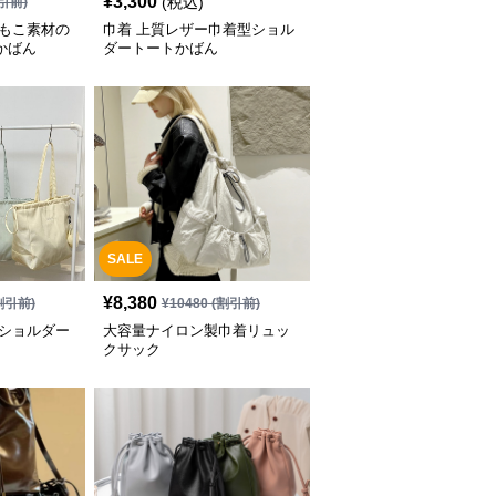
¥
3,300
(税込)
引前)
こもこ素材の
巾着 上質レザー巾着型ショル
かばん
ダートートかばん
SALE
¥
8,380
割引前)
¥
10480
(割引前)
風ショルダー
大容量ナイロン製巾着リュッ
クサック