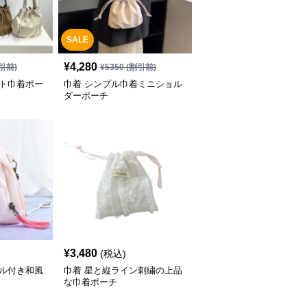
SALE
¥
4,280
引前)
¥
5350
(割引前)
ット巾着ポー
巾着 シンプル巾着ミニショル
ダーポーチ
¥
3,480
(税込)
セル付き和風
巾着 星と縦ライン刺繍の上品
な巾着ポーチ