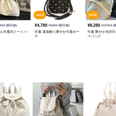
SALE
SALE
¥
4,780
¥
8,280
450
(割引前)
¥
5980
(割引前)
¥
10350
(
プル巾着式トートバ
巾着 真珠飾り華やか巾着ポー
巾着 艶やか光沢
チ
ーバッグ