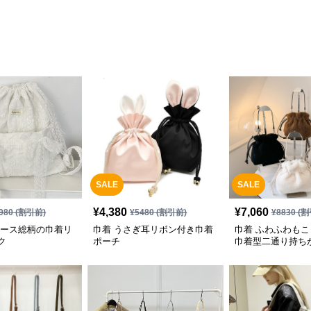
SALE
SALE
¥
4,380
¥
7,060
980
(割引前)
¥
5480
(割引前)
¥
8830
(割
レース総柄の巾着リ
巾着 うさぎ耳リボン付き巾着
巾着 ふわふわも
ク
ポーチ
巾着型二通り持ち