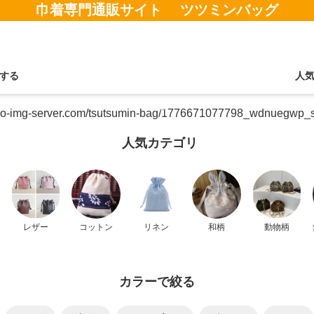
巾着専門通販サイト ツツミンバッグ
する
人
人気カテゴリ
レザー
コットン
リネン
和柄
動物柄
カラーで絞る