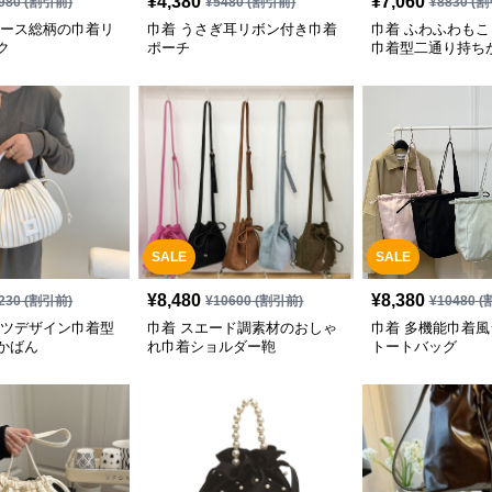
¥
4,380
¥
7,060
980
(割引前)
¥
5480
(割引前)
¥
8830
(割
レース総柄の巾着リ
巾着 うさぎ耳リボン付き巾着
巾着 ふわふわも
ク
ポーチ
巾着型二通り持ち
SALE
SALE
¥
8,480
¥
8,380
230
(割引前)
¥
10600
(割引前)
¥
10480
(
ーツデザイン巾着型
巾着 スエード調素材のおしゃ
巾着 多機能巾着
かばん
れ巾着ショルダー鞄
トートバッグ