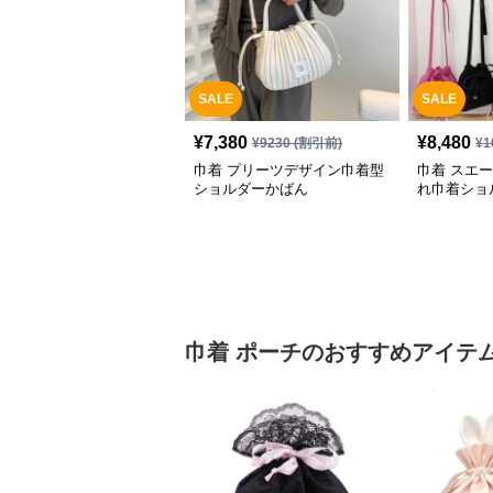
SALE
SALE
¥
7,380
¥
8,480
¥
9230
(割引前)
¥
1
巾着 プリーツデザイン巾着型
巾着 スエ
ショルダーかばん
れ巾着ショ
巾着
ポーチ
のおすすめアイテ