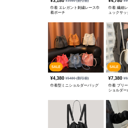
¥
3,180
¥
4,780
¥
3980
(割引前)
¥
5
巾着 エレガント刺繍レース巾
巾着 繊細
着ポーチ
ュックサッ
SALE
SALE
¥
4,380
¥
7,380
¥
5480
(割引前)
¥
9
巾着型ミニショルダーバッグ
巾着 プリ
ショルダー