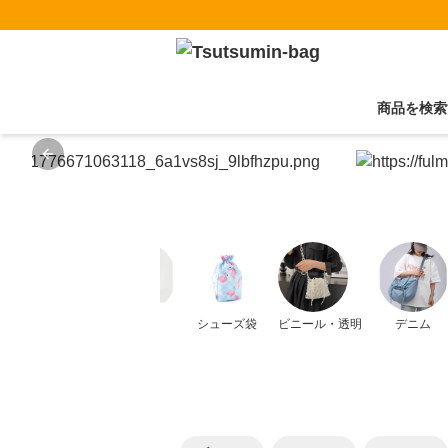
商品を検索
Previous slide
ショルダー
弁当袋
シューズ袋
ビニール・透明
デニム