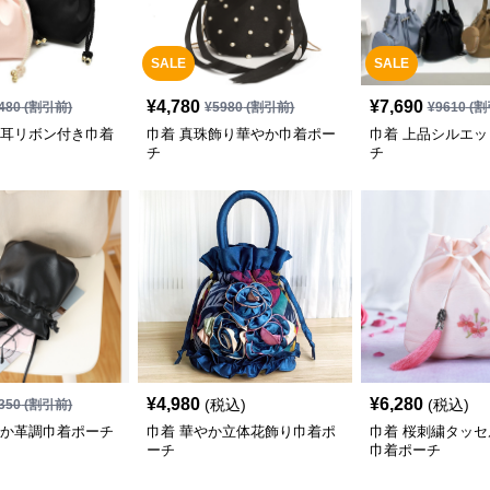
SALE
SALE
¥
4,780
¥
7,690
480
(割引前)
¥
5980
(割引前)
¥
9610
(割
ぎ耳リボン付き巾着
巾着 真珠飾り華やか巾着ポー
巾着 上品シルエ
チ
チ
¥
4,980
¥
6,280
(税込)
(税込)
350
(割引前)
らか革調巾着ポーチ
巾着 華やか立体花飾り巾着ポ
巾着 桜刺繍タッ
ーチ
巾着ポーチ