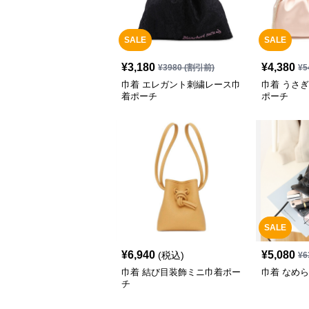
SALE
SALE
¥
3,180
¥
4,380
¥
3980
(割引前)
¥
5
巾着 エレガント刺繍レース巾
巾着 うさ
着ポーチ
ポーチ
SALE
¥
6,940
¥
5,080
(税込)
¥
6
巾着 結び目装飾ミニ巾着ポー
巾着 なめ
チ