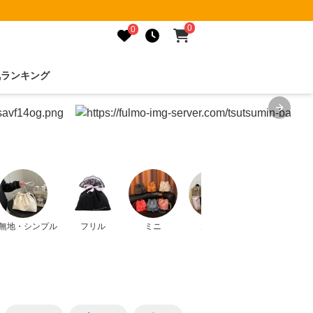
0
0
気ランキング
Next sl
無地・シンプル
フリル
ミニ
大きめ
縦長・横長・丸