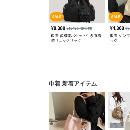
SALE
SALE
¥
8,380
¥
4,360
¥
10480
(割引前)
¥
5
巾着 多機能ポケット付き巾着
巾着 シン
型リュックサック
ッグ
巾着 新着アイテム