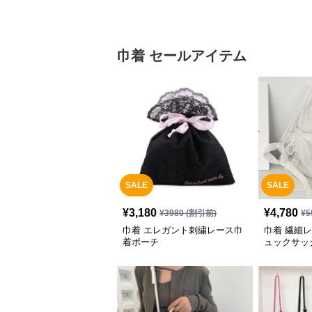
巾着 セールアイテム
SALE
SALE
¥
3,180
¥
4,780
¥
3980
(割引前)
¥
5
巾着 エレガント刺繍レース巾
巾着 繊細
着ポーチ
ュックサッ