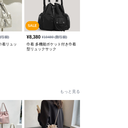
SALE
¥
8,380
割引前)
¥
10480
(割引前)
巾着リュッ
巾着 多機能ポケット付き巾着
型リュックサック
もっと見る