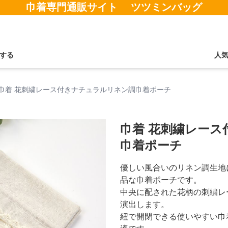
巾着専門通販サイト ツツミンバッグ
する
人
巾着 花刺繍レース付きナチュラルリネン調巾着ポーチ
巾着 花刺繍レー
巾着ポーチ
優しい風合いのリネン調生地
品な巾着ポーチです。
中央に配された花柄の刺繍レ
演出します。
紐で開閉できる使いやすい巾