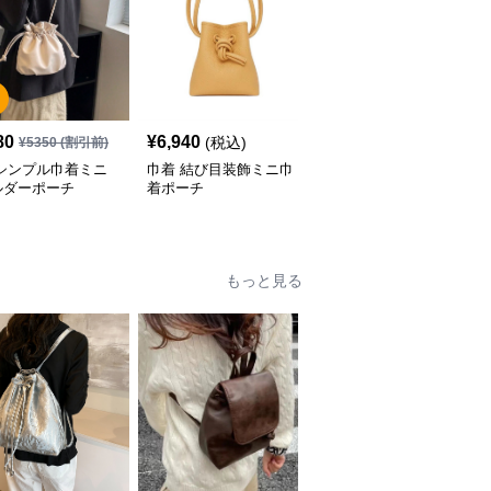
SALE
80
¥
6,940
¥
5,080
(税込)
¥
5350
(割引前)
¥
6350
(割引前)
 シンプル巾着ミニ
巾着 結び目装飾ミニ巾
巾着 なめらか革調巾着
ルダーポーチ
着ポーチ
ポーチ
もっと見る