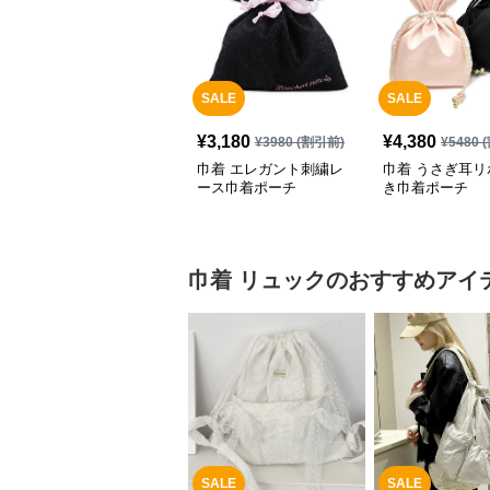
SALE
SALE
¥
3,180
¥
4,380
¥
3980
(割引前)
¥
5480
(
巾着 エレガント刺繍レ
巾着 うさぎ耳リ
ース巾着ポーチ
き巾着ポーチ
巾着
リュック
のおすすめアイ
SALE
SALE