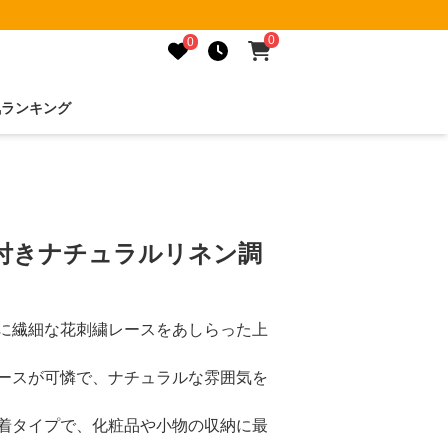
0
0
気ランキング
ス付きナチュラルリネン調
に繊細な花刺繍レースをあしらった上
ースが可憐で、ナチュラルな雰囲気を
着タイプで、化粧品や小物の収納に最