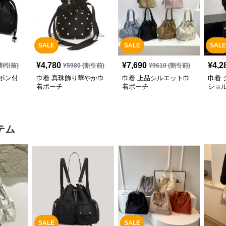
SALE
SALE
SALE
¥
4,780
¥
7,690
¥
4,2
割引前)
¥
5980
(割引前)
¥
9610
(割引前)
ボン付
巾着 真珠飾り華やか巾
巾着 上品シルエット巾
巾着
着ポーチ
着ポーチ
ショ
テム
SALE
SALE