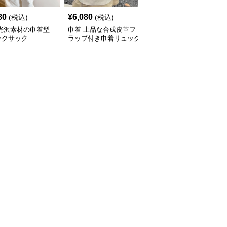
80
¥
6,080
¥
4,980
(税込)
(税込)
(税込)
 光沢素材の巾着型
巾着 上品な合成皮革フ
巾着 軽量ナイロン巾着
ックサック
ラップ付き巾着リュック
リュック二層式大容量