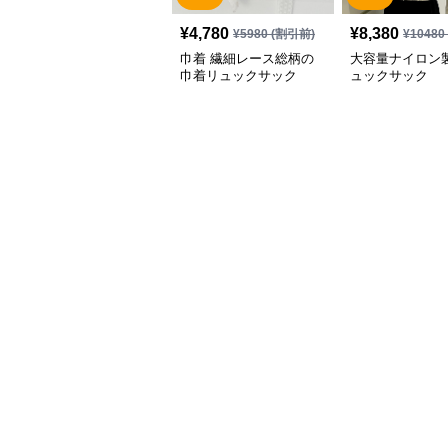
¥
4,780
¥
8,380
¥
5980
(割引前)
¥
10480
巾着 繊細レース総柄の
大容量ナイロン
巾着リュックサック
ュックサック