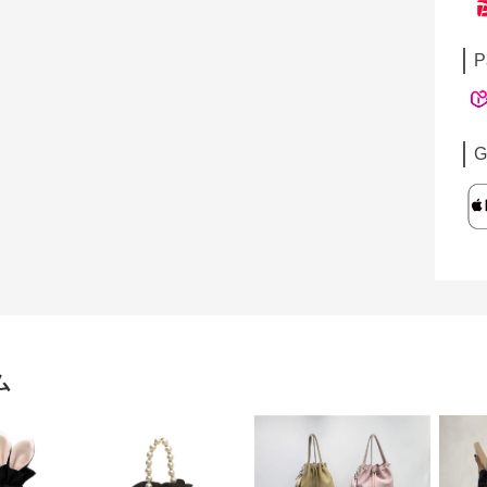
P
G
ム