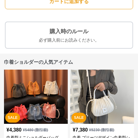
カートに追加する
購入時のルール
必ず購入前にお読みください。
巾着ショルダーの人気アイテム
SALE
SALE
¥
4,380
¥
7,380
¥
5480
(割引前)
¥
9230
(割引前)
巾着型ミニショルダーバッグ
巾着 プリーツデザイン巾着型シ