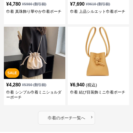
¥
4,780
¥
7,690
¥
5980
(割引前)
¥
9610
(割引前)
巾着 真珠飾り華やか巾着ポーチ
巾着 上品シルエット巾着ポーチ
SALE
¥
4,280
¥
6,940
(税込)
¥
5350
(割引前)
巾着 シンプル巾着ミニショルダ
巾着 結び目装飾ミニ巾着ポーチ
ーポーチ
›
巾着
の
ポーチ
一覧へ