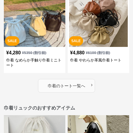
SALE
SALE
¥
4,280
¥
4,880
¥
5350
(割引前)
¥
6100
(割引前)
巾着 なめらか手触り巾着ミニト
巾着 やわらか革風巾着トート
ート
›
巾着
の
トート
一覧へ
巾着リュックのおすすめアイテム