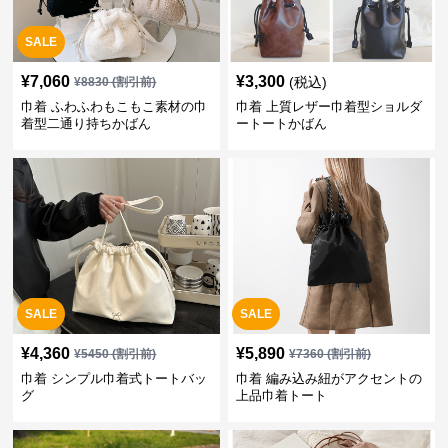
SALE
¥
7,060
¥
3,300
(税込)
¥
8830
(割引前)
巾着 ふわふわもこもこ素材の巾
巾着 上質レザー巾着型ショルダ
着型二通り持ちかばん
ートートかばん
SALE
SALE
¥
4,360
¥
5,890
¥
5450
(割引前)
¥
7360
(割引前)
巾着 シンプル巾着式トートバッ
巾着 編み込み紐がアクセントの
グ
上品巾着トート