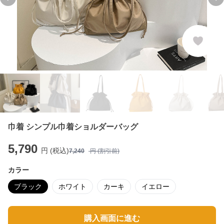
Previous slide
Ne
巾着 シンプル巾着ショルダーバッグ
5,790
円 (税込)
7,240
円 (割引前)
カラー
ブラック
ホワイト
カーキ
イエロー
購入画面に進む