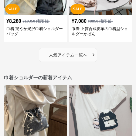
SALE
SALE
¥
8,280
¥
7,080
¥
10350
(割引前)
¥
8850
(割引前)
巾着 艶やか光沢巾着ショルダー
巾着 上質合成皮革の巾着型ショ
バッグ
ルダーかばん
›
人気アイテム一覧へ
巾着ショルダーの新着アイテム