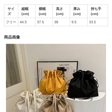
サイ
縦幅
横幅
高さ
厚み
持ち手
ズ
(cm)
(cm)
(cm)
(cm)
(cm)
フリー
44.5
37.5
38
9.5
33.5
商品画像