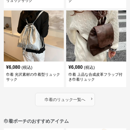
リュックサック
ク
¥
6,080
¥
6,080
(税込)
(税込)
巾着 光沢素材の巾着型リュック
巾着 上品な合成皮革フラップ付
サック
き巾着リュック
›
巾着
の
リュック
一覧へ
巾着ポーチのおすすめアイテム