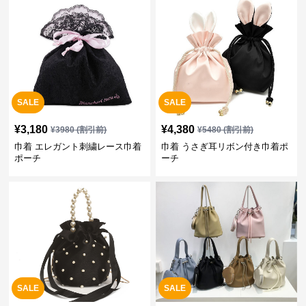
SALE
SALE
¥
3,180
¥
4,380
¥
3980
(割引前)
¥
5480
(割引前)
巾着 エレガント刺繍レース巾着
巾着 うさぎ耳リボン付き巾着ポ
ポーチ
ーチ
SALE
SALE