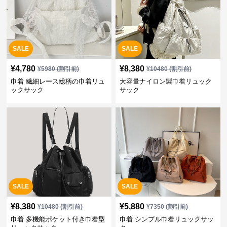
SALE
SALE
¥
4,780
¥
8,380
¥
5980
(割引前)
¥
10480
(割引前)
巾着 繊細レース総柄の巾着リュ
大容量ナイロン製巾着リュック
ックサック
サック
SALE
SALE
¥
8,380
¥
5,880
¥
10480
(割引前)
¥
7350
(割引前)
巾着 多機能ポケット付き巾着型
巾着 シンプル巾着リュックサッ