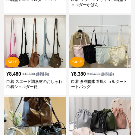
ョルダーかばん
SALE
SALE
¥
8,480
¥
8,380
¥
10600
(割引前)
¥
10480
(割引前)
巾着 スエード調素材のおしゃれ
巾着 多機能巾着風ショルダート
巾着ショルダー鞄
ートバッグ