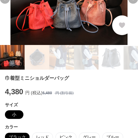
Previous slide
Ne
巾着型ミニショルダーバッグ
4,380
円 (税込)
5,480
円 (割引前)
サイズ
小
カラー
ブラック
レッド
ピンク
グレー
ブルー