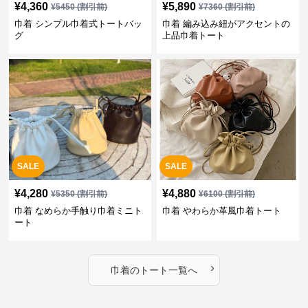
¥
4,360
¥
5,890
¥
5450
(割引前)
¥
7360
(割引前)
巾着 シンプル巾着式トートバッ
巾着 編み込み紐がアクセントの
グ
上品巾着トート
SALE
SALE
¥
4,280
¥
4,880
¥
5350
(割引前)
¥
6100
(割引前)
巾着 なめらか手触り巾着ミニト
巾着 やわらか革風巾着トート
ート
›
巾着
の
トート
一覧へ