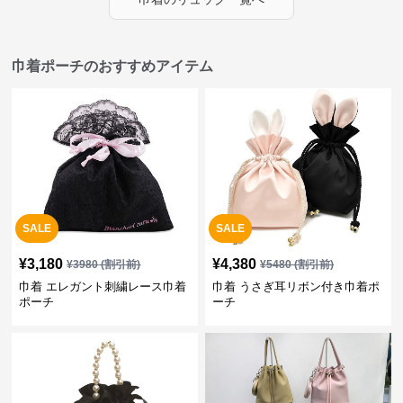
巾着ポーチのおすすめアイテム
SALE
SALE
¥
3,180
¥
4,380
¥
3980
(割引前)
¥
5480
(割引前)
巾着 エレガント刺繍レース巾着
巾着 うさぎ耳リボン付き巾着ポ
ポーチ
ーチ