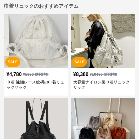
巾着リュックのおすすめアイテム
SALE
SALE
¥
4,780
¥
8,380
¥
5980
(割引前)
¥
10480
(割引前)
巾着 繊細レース総柄の巾着リュ
大容量ナイロン製巾着リュック
ックサック
サック