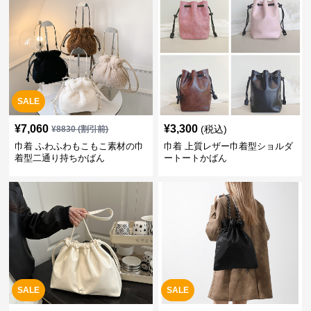
SALE
¥
7,060
¥
3,300
(税込)
¥
8830
(割引前)
巾着 ふわふわもこもこ素材の巾
巾着 上質レザー巾着型ショルダ
着型二通り持ちかばん
ートートかばん
SALE
SALE