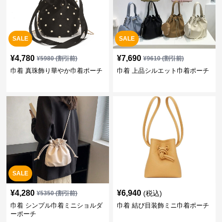
SALE
SALE
¥
4,780
¥
7,690
¥
5980
(割引前)
¥
9610
(割引前)
巾着 真珠飾り華やか巾着ポーチ
巾着 上品シルエット巾着ポーチ
SALE
¥
4,280
¥
6,940
(税込)
¥
5350
(割引前)
巾着 シンプル巾着ミニショルダ
巾着 結び目装飾ミニ巾着ポーチ
ーポーチ