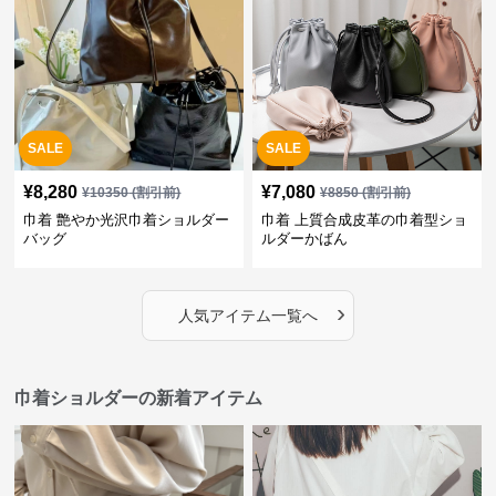
SALE
SALE
¥
8,280
¥
7,080
¥
10350
(割引前)
¥
8850
(割引前)
巾着 艶やか光沢巾着ショルダー
巾着 上質合成皮革の巾着型ショ
バッグ
ルダーかばん
›
人気アイテム一覧へ
巾着ショルダーの新着アイテム