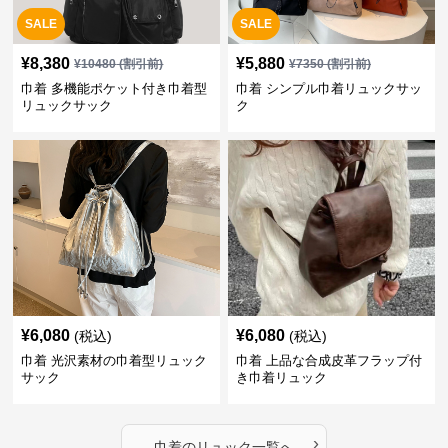
SALE
SALE
¥
8,380
¥
5,880
¥
10480
(割引前)
¥
7350
(割引前)
巾着 多機能ポケット付き巾着型
巾着 シンプル巾着リュックサッ
リュックサック
ク
¥
6,080
¥
6,080
(税込)
(税込)
巾着 光沢素材の巾着型リュック
巾着 上品な合成皮革フラップ付
サック
き巾着リュック
›
巾着
の
リュック
一覧へ