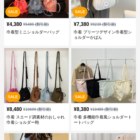
SALE
SALE
¥
4,380
¥
7,380
¥
5480
(割引前)
¥
9230
(割引前)
巾着型ミニショルダーバッグ
巾着 プリーツデザイン巾着型シ
ョルダーかばん
SALE
SALE
¥
8,480
¥
8,380
¥
10600
(割引前)
¥
10480
(割引前)
巾着 スエード調素材のおしゃれ
巾着 多機能巾着風ショルダート
巾着ショルダー鞄
ートバッグ