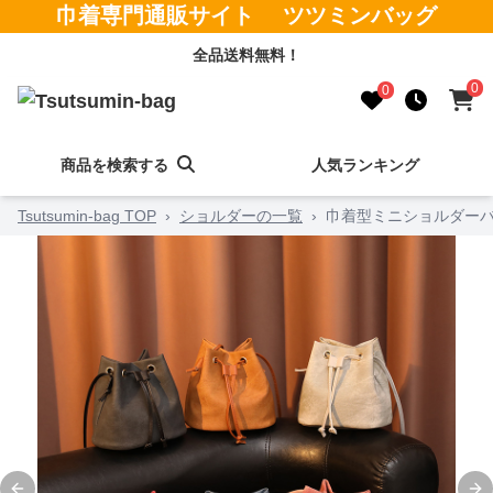
巾着専門通販サイト ツツミンバッグ
全品送料無料！
0
0
商品を検索する
人気ランキング
Tsutsumin-bag TOP
›
ショルダーの一覧
›
巾着型ミニショルダー