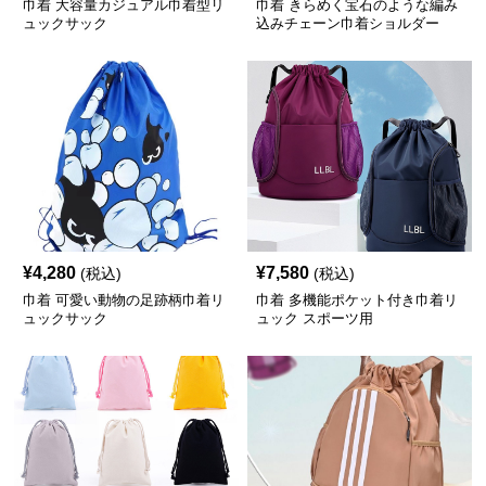
巾着 大容量カジュアル巾着型リ
巾着 きらめく宝石のような編み
ュックサック
込みチェーン巾着ショルダー
¥
4,280
¥
7,580
(税込)
(税込)
巾着 可愛い動物の足跡柄巾着リ
巾着 多機能ポケット付き巾着リ
ュックサック
ュック スポーツ用