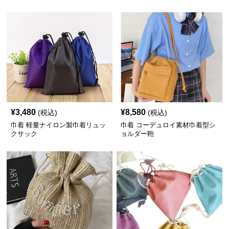
¥
3,480
¥
8,580
(税込)
(税込)
巾着 軽量ナイロン製巾着リュッ
巾着 コーデュロイ素材巾着型シ
クサック
ョルダー鞄