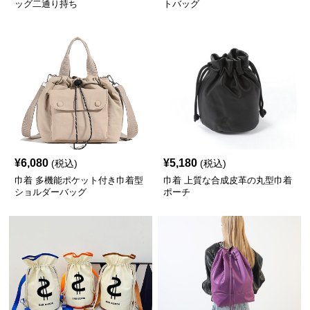
ッグ二通り持ち
トバッグ
¥
6,080
¥
5,180
(税込)
(税込)
巾着 多機能ポケット付き巾着型
巾着 上質な合成皮革の丸型巾着
ショルダーバッグ
ポーチ