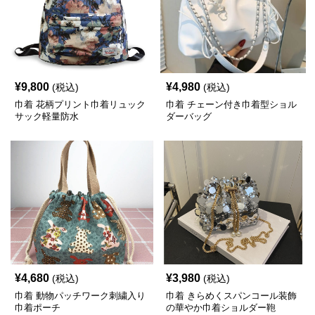
¥
9,800
¥
4,980
(税込)
(税込)
巾着 花柄プリント巾着リュック
巾着 チェーン付き巾着型ショル
サック軽量防水
ダーバッグ
¥
4,680
¥
3,980
(税込)
(税込)
巾着 動物パッチワーク刺繍入り
巾着 きらめくスパンコール装飾
巾着ポーチ
の華やか巾着ショルダー鞄