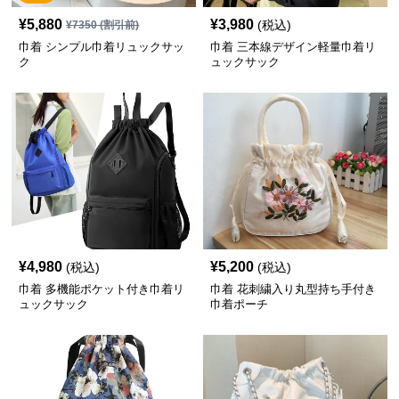
¥
5,880
¥
3,980
(税込)
¥
7350
(割引前)
巾着 シンプル巾着リュックサッ
巾着 三本線デザイン軽量巾着リ
ク
ュックサック
¥
4,980
¥
5,200
(税込)
(税込)
巾着 多機能ポケット付き巾着リ
巾着 花刺繍入り丸型持ち手付き
ュックサック
巾着ポーチ