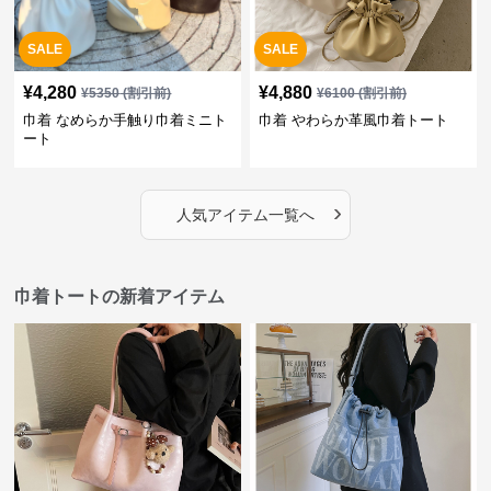
SALE
SALE
¥
4,280
¥
4,880
¥
5350
(割引前)
¥
6100
(割引前)
巾着 なめらか手触り巾着ミニト
巾着 やわらか革風巾着トート
ート
›
人気アイテム一覧へ
巾着トートの新着アイテム