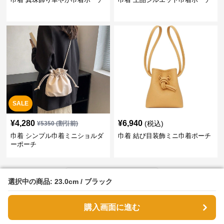
SALE
¥
4,280
¥
6,940
(税込)
¥
5350
(割引前)
巾着 シンプル巾着ミニショルダ
巾着 結び目装飾ミニ巾着ポーチ
ーポーチ
›
巾着
の
ポーチ
一覧へ
選択中の商品: 23.0cm / ブラック
選択中の商品: 23.0cm / ブラック
購入画面に進む
購入画面に進む
巾着シューズ袋のおすすめアイテム