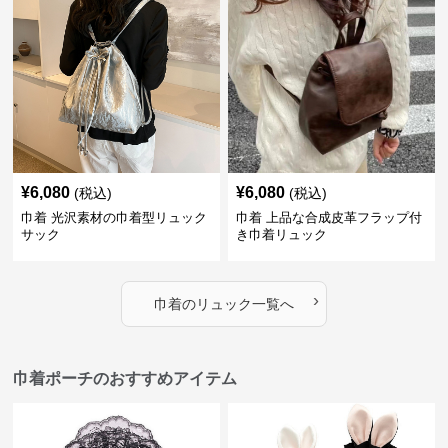
¥
6,080
¥
6,080
(税込)
(税込)
巾着 光沢素材の巾着型リュック
巾着 上品な合成皮革フラップ付
サック
き巾着リュック
›
巾着
の
リュック
一覧へ
巾着ポーチのおすすめアイテム