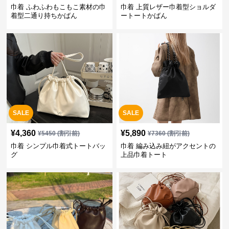
巾着 ふわふわもこもこ素材の巾
巾着 上質レザー巾着型ショルダ
着型二通り持ちかばん
ートートかばん
SALE
SALE
¥
4,360
¥
5,890
¥
5450
(割引前)
¥
7360
(割引前)
巾着 シンプル巾着式トートバッ
巾着 編み込み紐がアクセントの
グ
上品巾着トート