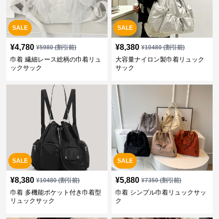
SALE
SALE
¥
4,780
¥
8,380
¥
5980
(割引前)
¥
10480
(割引前)
巾着 繊細レース総柄の巾着リュ
大容量ナイロン製巾着リュック
ックサック
サック
SALE
SALE
¥
8,380
¥
5,880
¥
10480
(割引前)
¥
7350
(割引前)
巾着 多機能ポケット付き巾着型
巾着 シンプル巾着リュックサッ
リュックサック
ク