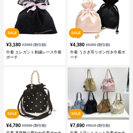
SALE
SALE
¥
3,180
¥
4,380
¥
3980
(割引前)
¥
5480
(割引前)
巾着 エレガント刺繍レース巾着
巾着 うさぎ耳リボン付き巾着ポ
ポーチ
ーチ
SALE
SALE
¥
4,780
¥
7,690
¥
5980
(割引前)
¥
9610
(割引前)
巾着 真珠飾り華やか巾着ポーチ
巾着 上品シルエット巾着ポーチ