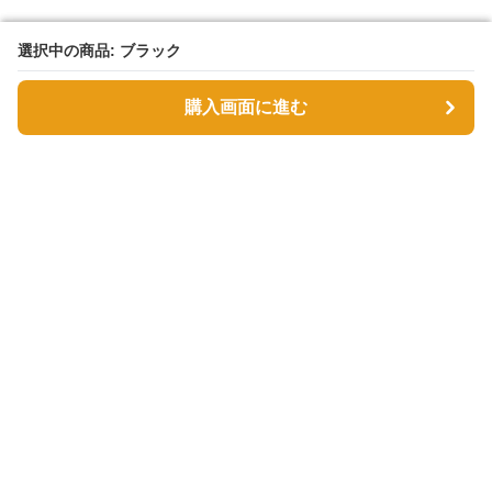
選択中の商品: ブラック
選択中の商品: ブラック
購入画面に進む
購入画面に進む
Tsutsumin-bag
について
利用規約