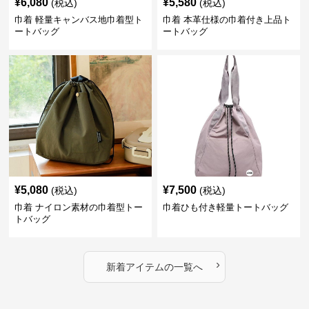
¥
6,080
¥
5,580
(税込)
(税込)
巾着 軽量キャンバス地巾着型ト
巾着 本革仕様の巾着付き上品ト
ートバッグ
ートバッグ
¥
5,080
¥
7,500
(税込)
(税込)
巾着 ナイロン素材の巾着型トー
巾着ひも付き軽量トートバッグ
トバッグ
›
新着アイテムの一覧へ