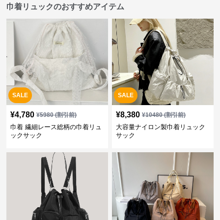
巾着リュックのおすすめアイテム
SALE
SALE
¥
4,780
¥
8,380
¥
5980
(割引前)
¥
10480
(割引前)
巾着 繊細レース総柄の巾着リュ
大容量ナイロン製巾着リュック
ックサック
サック