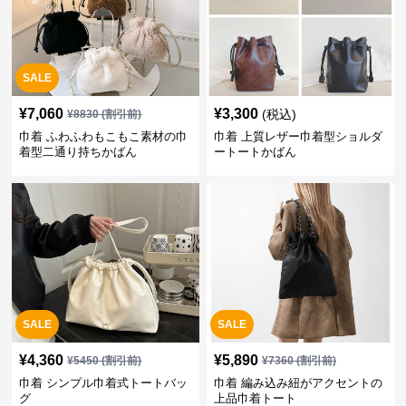
SALE
¥
7,060
¥
3,300
(税込)
¥
8830
(割引前)
巾着 ふわふわもこもこ素材の巾
巾着 上質レザー巾着型ショルダ
着型二通り持ちかばん
ートートかばん
SALE
SALE
¥
4,360
¥
5,890
¥
5450
(割引前)
¥
7360
(割引前)
巾着 シンプル巾着式トートバッ
巾着 編み込み紐がアクセントの
グ
上品巾着トート