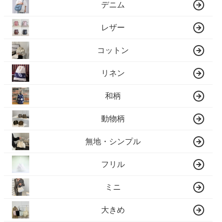
デニム
レザー
コットン
リネン
和柄
動物柄
無地・シンプル
フリル
ミニ
大きめ