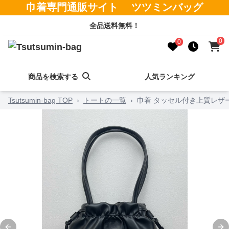
巾着専門通販サイト ツツミンバッグ
全品送料無料！
0
0
商品を検索する
人気ランキング
Tsutsumin-bag TOP
›
トートの一覧
›
巾着 タッセル付き上質レザ