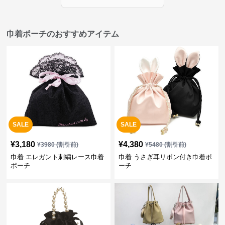
巾着ポーチのおすすめアイテム
SALE
SALE
¥
3,180
¥
4,380
¥
3980
(割引前)
¥
5480
(割引前)
巾着 エレガント刺繍レース巾着
巾着 うさぎ耳リボン付き巾着ポ
ポーチ
ーチ