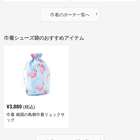
›
巾着
の
ポーチ
一覧へ
巾着シューズ袋のおすすめアイテム
¥
3,880
(税込)
巾着 南国の鳥柄巾着リュックサ
ック