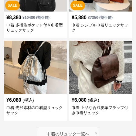
SALE
SALE
¥
8,380
¥
5,880
¥
10480
(割引前)
¥
7350
(割引前)
巾着 多機能ポケット付き巾着型
巾着 シンプル巾着リュックサッ
リュックサック
ク
¥
6,080
¥
6,080
(税込)
(税込)
巾着 光沢素材の巾着型リュック
巾着 上品な合成皮革フラップ付
サック
き巾着リュック
›
巾着
の
リュック
一覧へ