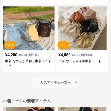
SALE
SALE
¥
4,280
¥
4,880
¥
5350
(割引前)
¥
6100
(割引前)
巾着 なめらか手触り巾着ミニト
巾着 やわらか革風巾着トート
ート
›
人気アイテム一覧へ
巾着トートの新着アイテム