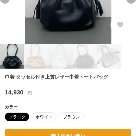
Previous slide
Ne
巾着 タッセル付き上質レザー巾着トートバッグ
14,930
円
カラー
ブラック
ホワイト
ブラウン