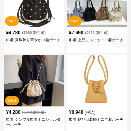
SALE
SALE
¥
4,780
¥
7,690
¥
5980
(割引前)
¥
9610
(割引前)
巾着 真珠飾り華やか巾着ポーチ
巾着 上品シルエット巾着ポーチ
SALE
¥
4,280
¥
6,940
(税込)
¥
5350
(割引前)
巾着 シンプル巾着ミニショルダ
巾着 結び目装飾ミニ巾着ポーチ
ーポーチ