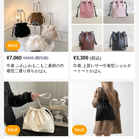
SALE
¥
7,060
¥
3,300
(税込)
¥
8830
(割引前)
巾着 ふわふわもこもこ素材の巾
巾着 上質レザー巾着型ショルダ
着型二通り持ちかばん
ートートかばん
SALE
SALE