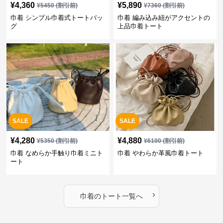
¥
4,360
¥
5,890
¥
5450
(割引前)
¥
7360
(割引前)
巾着 シンプル巾着式トートバッ
巾着 編み込み紐がアクセントの
グ
上品巾着トート
SALE
SALE
¥
4,280
¥
4,880
¥
5350
(割引前)
¥
6100
(割引前)
巾着 なめらか手触り巾着ミニト
巾着 やわらか革風巾着トート
ート
›
巾着
の
トート
一覧へ