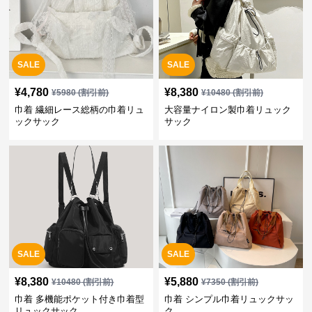
SALE
SALE
¥
4,780
¥
8,380
¥
5980
(割引前)
¥
10480
(割引前)
巾着 繊細レース総柄の巾着リュ
大容量ナイロン製巾着リュック
ックサック
サック
SALE
SALE
¥
8,380
¥
5,880
¥
10480
(割引前)
¥
7350
(割引前)
巾着 多機能ポケット付き巾着型
巾着 シンプル巾着リュックサッ
リュックサック
ク