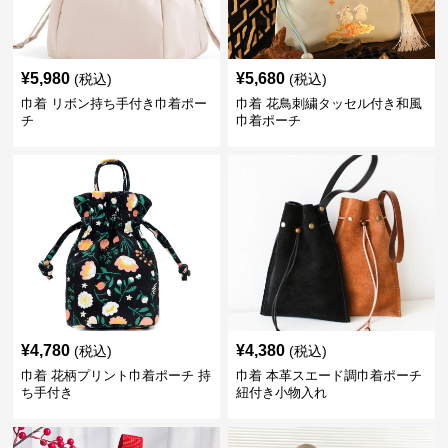
¥
5,980
¥
5,680
(税込)
(税込)
巾着 リボン持ち手付き巾着ポー
巾着 花鳥刺繍タッセル付き和風
チ
巾着ポーチ
¥
4,780
¥
4,380
(税込)
(税込)
巾着 花柄プリント巾着ポーチ 持
巾着 本革スエード調巾着ポーチ
ち手付き
紐付き小物入れ