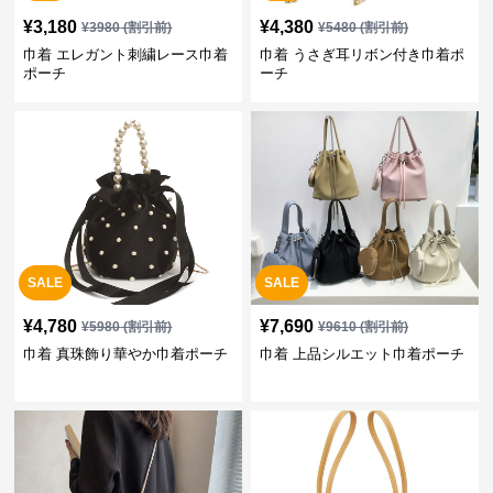
¥
3,180
¥
4,380
¥
3980
(割引前)
¥
5480
(割引前)
巾着 エレガント刺繍レース巾着
巾着 うさぎ耳リボン付き巾着ポ
ポーチ
ーチ
SALE
SALE
¥
4,780
¥
7,690
¥
5980
(割引前)
¥
9610
(割引前)
巾着 真珠飾り華やか巾着ポーチ
巾着 上品シルエット巾着ポーチ