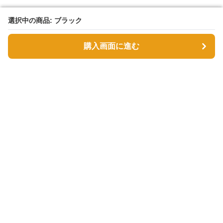
選択中の商品: ブラック
選択中の商品: ブラック
購入画面に進む
購入画面に進む
Tsutsumin-bag
について
利用規約