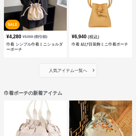
SALE
¥
4,280
¥
6,940
(税込)
¥
5350
(割引前)
巾着 シンプル巾着ミニショルダ
巾着 結び目装飾ミニ巾着ポーチ
ーポーチ
›
人気アイテム一覧へ
巾着ポーチの新着アイテム