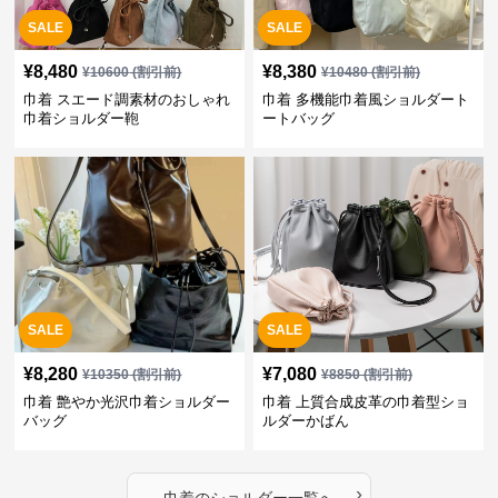
SALE
SALE
¥
8,480
¥
8,380
¥
10600
(割引前)
¥
10480
(割引前)
巾着 スエード調素材のおしゃれ
巾着 多機能巾着風ショルダート
巾着ショルダー鞄
ートバッグ
SALE
SALE
¥
8,280
¥
7,080
¥
10350
(割引前)
¥
8850
(割引前)
巾着 艶やか光沢巾着ショルダー
巾着 上質合成皮革の巾着型ショ
バッグ
ルダーかばん
›
巾着
の
ショルダー
一覧へ