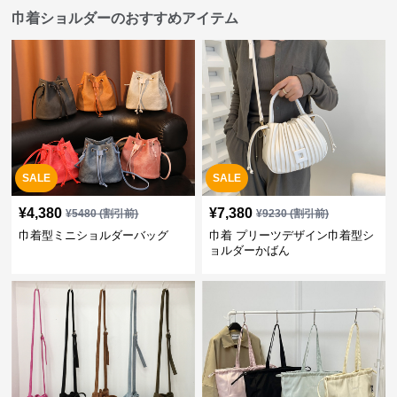
巾着ショルダーのおすすめアイテム
SALE
SALE
¥
4,380
¥
7,380
¥
5480
(割引前)
¥
9230
(割引前)
巾着型ミニショルダーバッグ
巾着 プリーツデザイン巾着型シ
ョルダーかばん