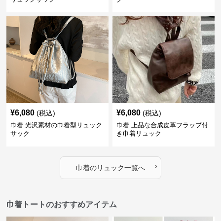
¥
6,080
¥
6,080
(税込)
(税込)
巾着 光沢素材の巾着型リュック
巾着 上品な合成皮革フラップ付
サック
き巾着リュック
›
巾着
の
リュック
一覧へ
巾着トートのおすすめアイテム