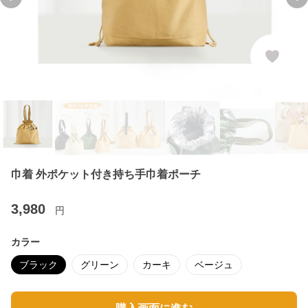
Previous slide
Ne
巾着 外ポケット付き持ち手巾着ポーチ
3,980
円
カラー
ブラック
グリーン
カーキ
ベージュ