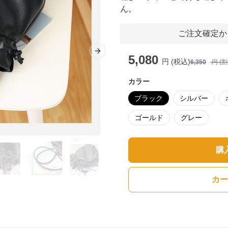
ん。
ご注文確定か
Next slide
5,080
円 (税込)
6,350
円 (
カラー
ブラック
シルバー
ゴールド
グレー
購
カー