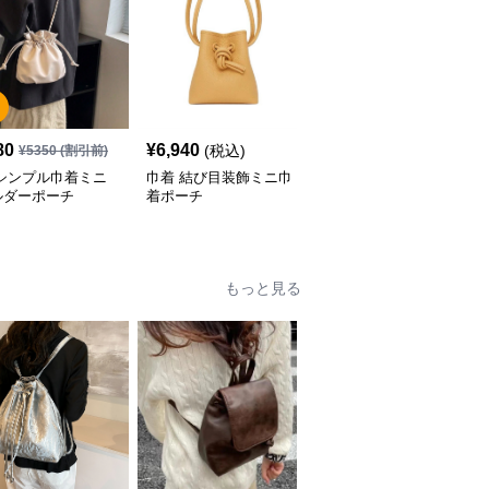
SALE
80
¥
6,940
¥
5,080
(税込)
¥
5350
(割引前)
¥
6350
(割引前)
 シンプル巾着ミニ
巾着 結び目装飾ミニ巾
巾着 なめらか革調巾着
ルダーポーチ
着ポーチ
ポーチ
もっと見る