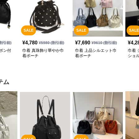
SALE
SALE
SALE
¥
4,780
¥
7,690
¥
4,2
割引前)
¥
5980
(割引前)
¥
9610
(割引前)
ボン付
巾着 真珠飾り華やか巾
巾着 上品シルエット巾
巾着
着ポーチ
着ポーチ
ショ
テム