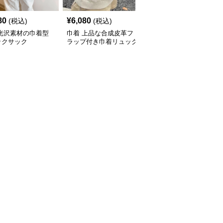
80
¥
6,080
¥
4,980
(税込)
(税込)
(税込)
 光沢素材の巾着型
巾着 上品な合成皮革フ
巾着 軽量ナイロン巾着
ックサック
ラップ付き巾着リュック
リュック二層式大容量