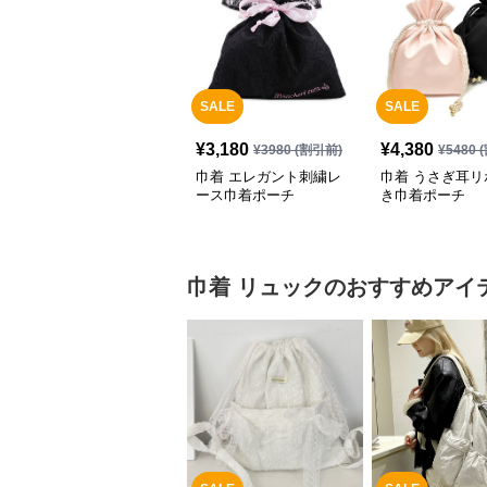
SALE
SALE
¥
3,180
¥
4,380
¥
3980
(割引前)
¥
5480
(
巾着 エレガント刺繍レ
巾着 うさぎ耳リ
ース巾着ポーチ
き巾着ポーチ
巾着
リュック
のおすすめアイ