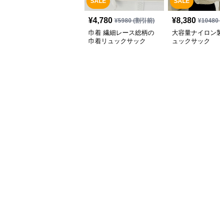
SALE
SALE
¥
4,780
¥
8,380
¥
5980
(割引前)
¥
10480
巾着 繊細レース総柄の
大容量ナイロン
巾着リュックサック
ュックサック