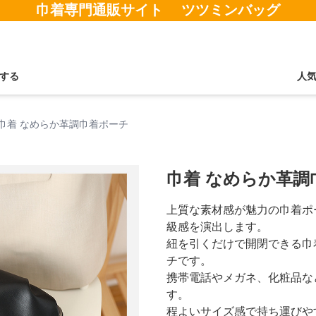
巾着専門通販サイト ツツミンバッグ
する
人
巾着 なめらか革調巾着ポーチ
巾着 なめらか革調
上質な素材感が魅力の巾着ポ
級感を演出します。
紐を引くだけで開閉できる巾
チです。
携帯電話やメガネ、化粧品な
す。
程よいサイズ感で持ち運びや