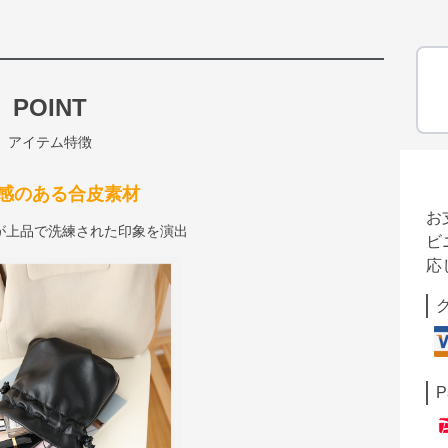
POINT
アイテム特徴
感のある合皮素材
お
が上品で洗練された印象を演出
ビ
応
P