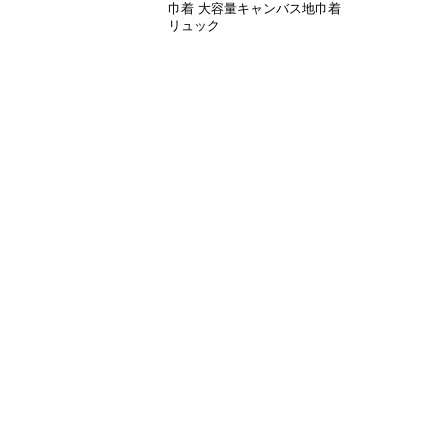
巾着 大容量キャンバス地巾着
リュック