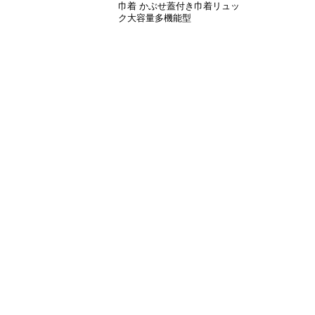
巾着 かぶせ蓋付き巾着リュッ
ク大容量多機能型