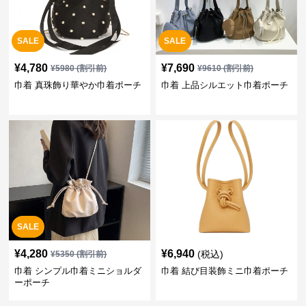
SALE
SALE
¥
4,780
¥
7,690
¥
5980
(割引前)
¥
9610
(割引前)
巾着 真珠飾り華やか巾着ポーチ
巾着 上品シルエット巾着ポーチ
SALE
¥
4,280
¥
6,940
(税込)
¥
5350
(割引前)
巾着 シンプル巾着ミニショルダ
巾着 結び目装飾ミニ巾着ポーチ
ーポーチ