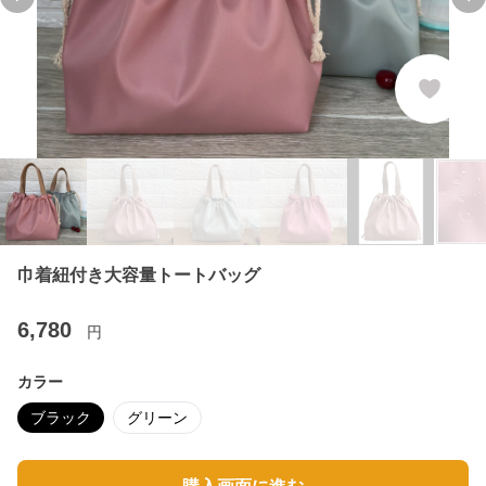
Previous slide
Ne
巾着紐付き大容量トートバッグ
6,780
円
カラー
ブラック
グリーン