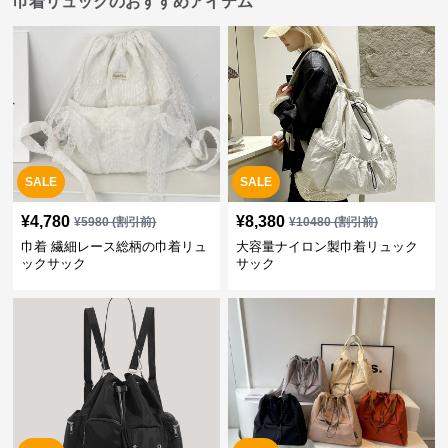
巾着リュックのおすすめアイテム
SALE
SALE
¥
4,780
¥
8,380
¥
5980
(割引前)
¥
10480
(割引前)
巾着 繊細レース総柄の巾着リュ
大容量ナイロン製巾着リュック
ックサック
サック