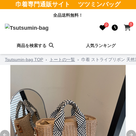
巾着専門通販サイト ツツミンバッグ
全品送料無料！
0
0
商品を検索する
人気ランキング
Tsutsumin-bag TOP
›
トートの一覧
›
巾着 ストライプリボン 天