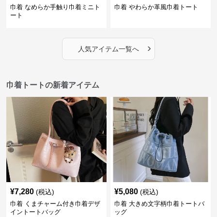
巾着 なめらか手触り巾着ミニト
巾着 やわらか革風巾着トート
ート
›
人気アイテム一覧へ
巾着トートの新着アイテム
¥
7,280
¥
5,080
(税込)
(税込)
巾着 くまチャーム付き巾着デザ
巾着 大きめ文字柄巾着トートバ
イントートバッグ
ッグ