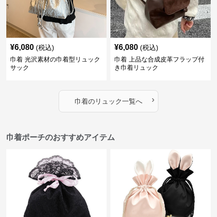
¥
6,080
¥
6,080
(税込)
(税込)
巾着 光沢素材の巾着型リュック
巾着 上品な合成皮革フラップ付
サック
き巾着リュック
›
巾着
の
リュック
一覧へ
巾着ポーチのおすすめアイテム