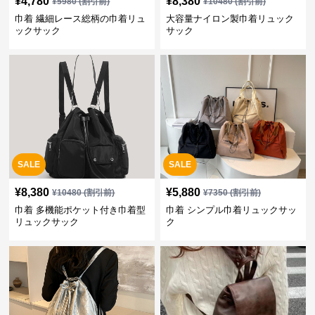
¥
4,780
¥
8,380
¥
5980
(割引前)
¥
10480
(割引前)
巾着 繊細レース総柄の巾着リュ
大容量ナイロン製巾着リュック
ックサック
サック
SALE
SALE
¥
8,380
¥
5,880
¥
10480
(割引前)
¥
7350
(割引前)
巾着 多機能ポケット付き巾着型
巾着 シンプル巾着リュックサッ
リュックサック
ク