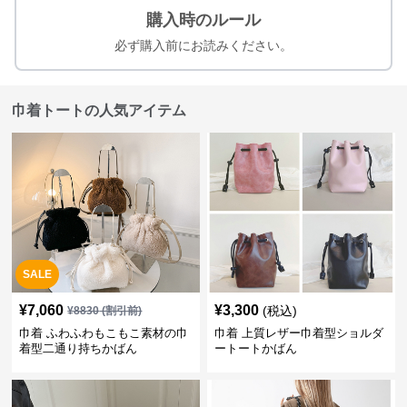
購入時のルール
必ず購入前にお読みください。
巾着トートの人気アイテム
SALE
¥
7,060
¥
3,300
(税込)
¥
8830
(割引前)
巾着 ふわふわもこもこ素材の巾
巾着 上質レザー巾着型ショルダ
着型二通り持ちかばん
ートートかばん