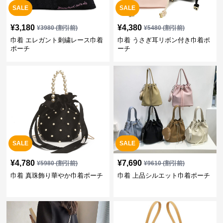
SALE
SALE
¥
3,180
¥
4,380
¥
3980
(割引前)
¥
5480
(割引前)
巾着 エレガント刺繍レース巾着
巾着 うさぎ耳リボン付き巾着ポ
ポーチ
ーチ
SALE
SALE
¥
4,780
¥
7,690
¥
5980
(割引前)
¥
9610
(割引前)
巾着 真珠飾り華やか巾着ポーチ
巾着 上品シルエット巾着ポーチ