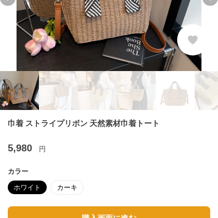
Previous slide
Ne
巾着 ストライプリボン 天然素材巾着トート
5,980
円
カラー
ホワイト
カーキ