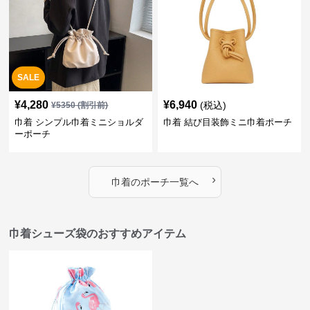
SALE
¥
4,280
¥
6,940
(税込)
¥
5350
(割引前)
巾着 シンプル巾着ミニショルダ
巾着 結び目装飾ミニ巾着ポーチ
ーポーチ
›
巾着
の
ポーチ
一覧へ
巾着シューズ袋のおすすめアイテム