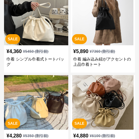
SALE
SALE
¥
4,360
¥
5,890
¥
5450
(割引前)
¥
7360
(割引前)
巾着 シンプル巾着式トートバッ
巾着 編み込み紐がアクセントの
グ
上品巾着トート
SALE
SALE
¥
4,280
¥
4,880
¥
5350
(割引前)
¥
6100
(割引前)