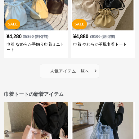
SALE
SALE
¥
4,280
¥
4,880
¥
5350
(割引前)
¥
6100
(割引前)
巾着 なめらか手触り巾着ミニト
巾着 やわらか革風巾着トート
ート
›
人気アイテム一覧へ
巾着トートの新着アイテム