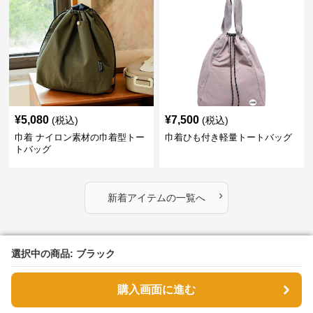
¥
5,080
¥
7,500
(税込)
(税込)
巾着 ナイロン素材の巾着型トー
巾着ひも付き軽量トートバッグ
トバッグ
›
新着アイテムの一覧へ
巾着リュックのおすすめアイテム
選択中の商品: ブラック
選択中の商品: ブラック
購入画面に進む
購入画面に進む