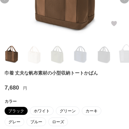
Previous slide
Ne
巾着 丈夫な帆布素材の小型収納トートかばん
7,680
円
カラー
ブラック
ホワイト
グリーン
カーキ
グレー
ブルー
ローズ