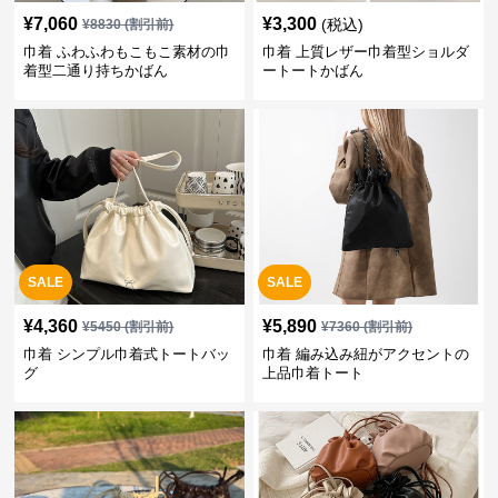
¥
7,060
¥
3,300
(税込)
¥
8830
(割引前)
巾着 ふわふわもこもこ素材の巾
巾着 上質レザー巾着型ショルダ
着型二通り持ちかばん
ートートかばん
SALE
SALE
¥
4,360
¥
5,890
¥
5450
(割引前)
¥
7360
(割引前)
巾着 シンプル巾着式トートバッ
巾着 編み込み紐がアクセントの
グ
上品巾着トート