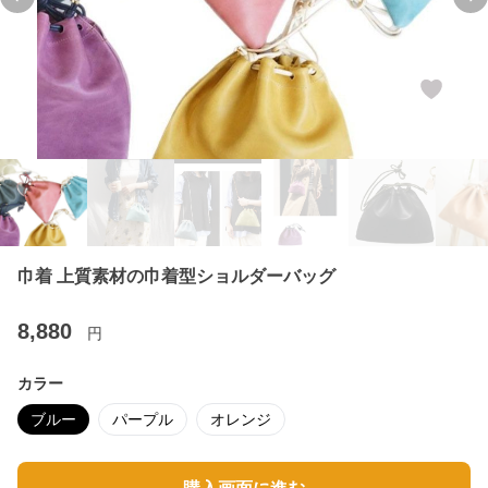
Previous slide
Ne
巾着 上質素材の巾着型ショルダーバッグ
8,880
円
カラー
ブルー
パープル
オレンジ