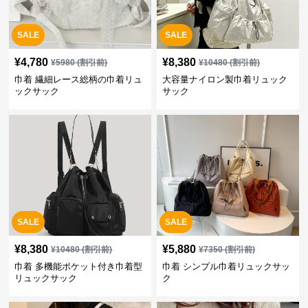
SALE
SALE
¥
4,780
¥
8,380
¥
5980
(割引前)
¥
10480
(割引前)
巾着 繊細レース総柄の巾着リュ
大容量ナイロン製巾着リュック
ックサック
サック
SALE
SALE
¥
8,380
¥
5,880
¥
10480
(割引前)
¥
7350
(割引前)
巾着 多機能ポケット付き巾着型
巾着 シンプル巾着リュックサッ
リュックサック
ク