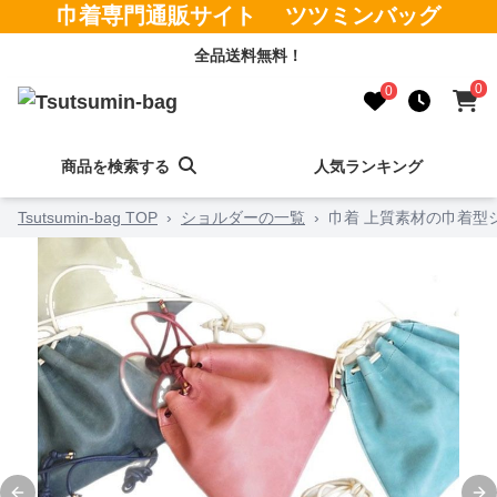
巾着専門通販サイト ツツミンバッグ
全品送料無料！
0
0
商品を検索する
人気ランキング
Tsutsumin-bag TOP
›
ショルダーの一覧
›
巾着 上質素材の巾着型