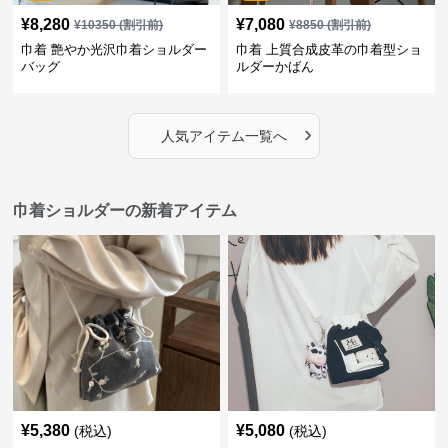
¥
8,280
¥
7,080
¥
10350
(割引前)
¥
8850
(割引前)
巾着 艶やか光沢巾着ショルダー
巾着 上質合成皮革の巾着型ショ
バッグ
ルダーかばん
›
人気アイテム一覧へ
巾着ショルダーの新着アイテム
¥
5,380
¥
5,080
(税込)
(税込)