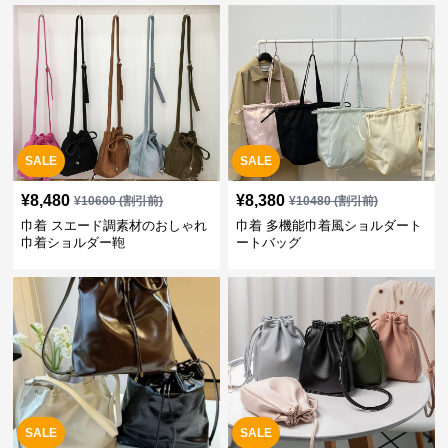
SALE
SALE
¥
8,480
¥
8,380
¥
10600
(割引前)
¥
10480
(割引前)
巾着 スエード調素材のおしゃれ
巾着 多機能巾着風ショルダート
巾着ショルダー鞄
ートバッグ
SALE
SALE