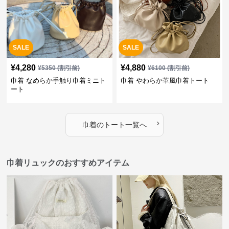
SALE
SALE
¥
4,280
¥
4,880
¥
5350
(割引前)
¥
6100
(割引前)
巾着 なめらか手触り巾着ミニト
巾着 やわらか革風巾着トート
ート
›
巾着
の
トート
一覧へ
巾着リュックのおすすめアイテム