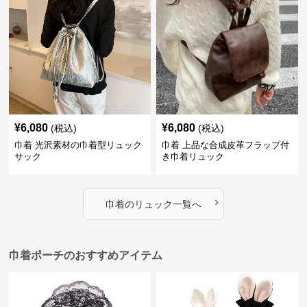
¥
6,080
¥
6,080
(税込)
(税込)
巾着 光沢素材の巾着型リュック
巾着 上品な合成皮革フラップ付
サック
き巾着リュック
›
巾着
の
リュック
一覧へ
巾着ポーチのおすすめアイテム