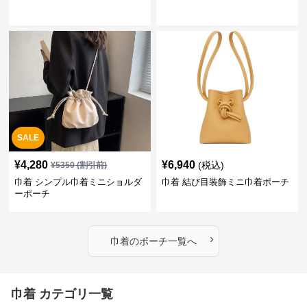
SALE
¥
4,280
¥
6,940
(税込)
¥
5350
(割引前)
巾着 シンプル巾着ミニショルダ
巾着 結び目装飾ミニ巾着ポーチ
ーポーチ
›
巾着
の
ポーチ
一覧へ
巾着 カテゴリ一覧