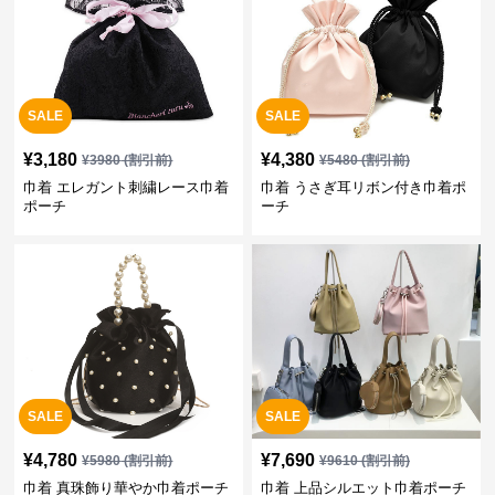
SALE
SALE
¥
3,180
¥
4,380
¥
3980
(割引前)
¥
5480
(割引前)
巾着 エレガント刺繍レース巾着
巾着 うさぎ耳リボン付き巾着ポ
ポーチ
ーチ
SALE
SALE
¥
4,780
¥
7,690
¥
5980
(割引前)
¥
9610
(割引前)
巾着 真珠飾り華やか巾着ポーチ
巾着 上品シルエット巾着ポーチ