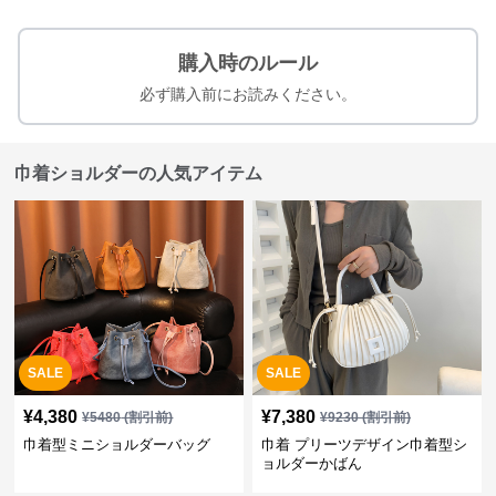
購入時のルール
必ず購入前にお読みください。
巾着ショルダーの人気アイテム
SALE
SALE
¥
4,380
¥
7,380
¥
5480
(割引前)
¥
9230
(割引前)
巾着型ミニショルダーバッグ
巾着 プリーツデザイン巾着型シ
ョルダーかばん