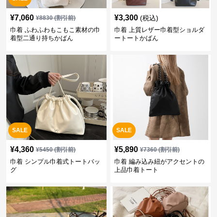
¥
7,060
¥
3,300
(税込)
¥
8830
(割引前)
巾着 ふわふわもこもこ素材の巾
巾着 上質レザー巾着型ショルダ
着型二通り持ちかばん
ートートかばん
SALE
SALE
¥
4,360
¥
5,890
¥
5450
(割引前)
¥
7360
(割引前)
巾着 シンプル巾着式トートバッ
巾着 編み込み紐がアクセントの
グ
上品巾着トート