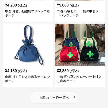
¥
4,280
¥
5,080
(税込)
(税込)
巾着 可愛い動物柄プリント巾着
巾着 花柄とハート柄の巾着トー
ポーチ
トバッグポーチ
¥
4,180
¥
3,880
(税込)
(税込)
巾着 持ち手付き巾着型ナイロン
巾着 四つ葉のクローバー刺繍入
ポーチ
り巾着ポーチ
›
巾着
の
弁当袋
一覧へ