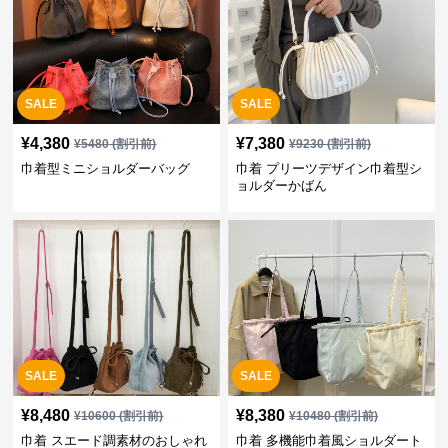
SALE
SALE
¥
4,380
¥
7,380
¥
5480
(割引前)
¥
9230
(割引前)
巾着型ミニショルダーバッグ
巾着 プリーツデザイン巾着型シ
ョルダーかばん
SALE
SALE
¥
8,480
¥
8,380
¥
10600
(割引前)
¥
10480
(割引前)
巾着 スエード調素材のおしゃれ
巾着 多機能巾着風ショルダート