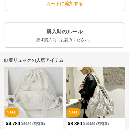
カートに追加する
購入時のルール
必ず購入前にお読みください。
巾着リュックの人気アイテム
SALE
SALE
¥
4,780
¥
8,380
¥
5980
(割引前)
¥
10480
(割引前)