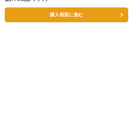
購入画面に進む
購入画面に進む
Tsutsumin-bag
について
利用規約
プライバシー