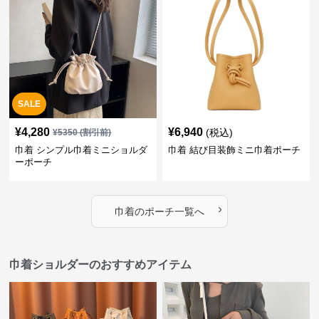
SALE
¥
4,280
¥
6,940
(税込)
¥
5350
(割引前)
巾着 シンプル巾着ミニショルダ
巾着 結び目装飾ミニ巾着ポーチ
ーポーチ
›
巾着
の
ポーチ
一覧へ
巾着ショルダーのおすすめアイテム