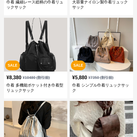
巾着 繊細レース総柄の巾着リュ
大容量ナイロン製巾着リュック
ックサック
サック
SALE
SALE
¥
8,380
¥
5,880
¥
10480
(割引前)
¥
7350
(割引前)
巾着 多機能ポケット付き巾着型
巾着 シンプル巾着リュックサッ
リュックサック
ク