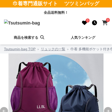
巾着専門通販サイト ツツミンバッグ
全品送料無料！
0
0
商品を検索する
人気ランキング
Tsutsumin-bag TOP
›
リュックの一覧
›
巾着 多機能ポケット付き