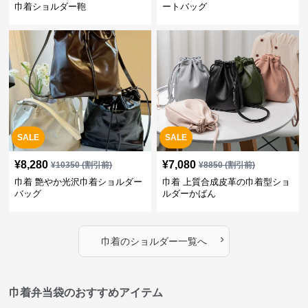
巾着ショルダー鞄
ートバッグ
SALE
SALE
¥
8,280
¥
7,080
¥
10350
(割引前)
¥
8850
(割引前)
巾着 艶やか光沢巾着ショルダー
巾着 上質合成皮革の巾着型ショ
バッグ
ルダーかばん
›
巾着
の
ショルダー
一覧へ
巾着弁当袋のおすすめアイテム