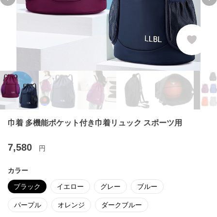
Previous slide
Ne
巾着 多機能ポケット付き巾着リュック スポーツ用
7,580
円
カラー
ブラック
イエロー
グレー
ブルー
パープル
オレンジ
ダークブルー