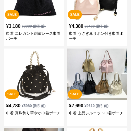
SALE
SALE
¥
3,180
¥
4,380
¥
3980
(割引前)
¥
5480
(割引前)
巾着 エレガント刺繍レース巾着
巾着 うさぎ耳リボン付き巾着ポ
ポーチ
ーチ
SALE
SALE
¥
4,780
¥
7,690
¥
5980
(割引前)
¥
9610
(割引前)
巾着 真珠飾り華やか巾着ポーチ
巾着 上品シルエット巾着ポーチ