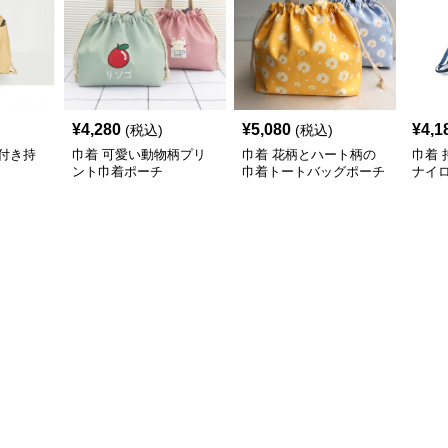
¥
4,280
¥
5,080
¥
4,1
(税込)
(税込)
付き持
巾着 可愛い動物柄プリ
巾着 花柄とハート柄の
巾着
ント巾着ポーチ
巾着トートバッグポーチ
ナイ