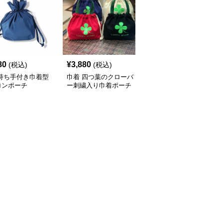
80
¥
3,880
¥
5,580
(税込)
(税込)
(税込)
 持ち手付き巾着型
巾着 四つ葉のクローバ
巾着 スマイル刺繍入り
ロンポーチ
ー刺繍入り巾着ポーチ
巾着トートバッグ