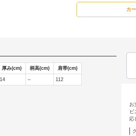
カー
厚み(cm)
柄高(cm)
肩帯(cm)
14
--
112
お
ビ
応