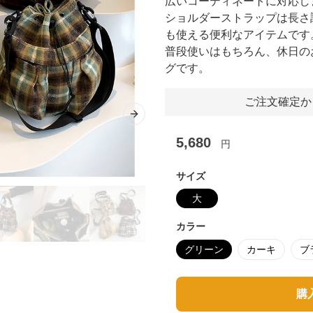
広いコーディネートに対応し
ショルダーストラップは長さ
も使える便利なアイテムです
普段使いはもちろん、休日の
グです。
ご注文確定か
Next slide
5,680
円
サイズ
大
カラー
グリーン
カーキ
ブ
購