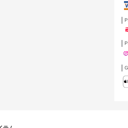
P
P
G