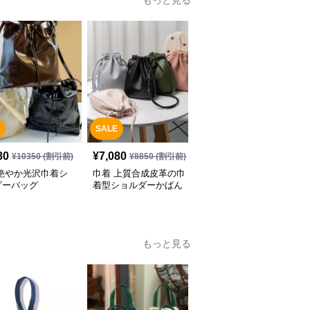
もっと見る
SALE
SALE
80
¥
7,080
¥
5,780
¥
10350
(割引前)
¥
8850
(割引前)
¥
7230
(割引前)
 艶やか光沢巾着シ
巾着 上質合成皮革の巾
巾着 光沢素材の上品な
ダーバッグ
着型ショルダーかばん
巾着型ショルダーバッグ
もっと見る