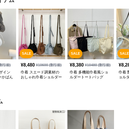
イテム
SALE
SALE
SALE
¥
8,480
¥
8,380
¥
8,2
割引前)
¥
10600
(割引前)
¥
10480
(割引前)
ザイン
巾着 スエード調素材の
巾着 多機能巾着風ショ
巾着
ーかばん
おしゃれ巾着ショルダー
ルダートートバッグ
ョル
鞄
ム