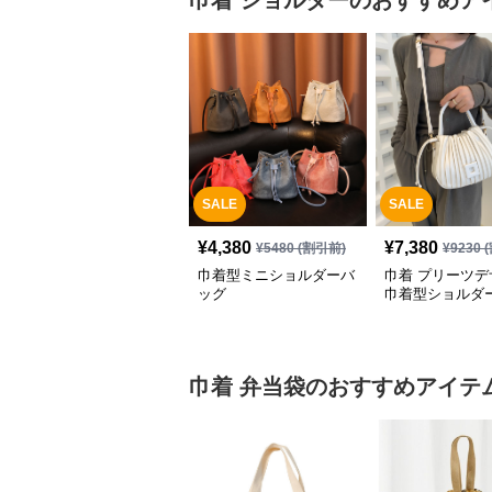
巾着
ショルダー
のおすすめア
SALE
SALE
¥
4,380
¥
7,380
¥
5480
(割引前)
¥
9230
(
巾着型ミニショルダーバ
巾着 プリーツデ
ッグ
巾着型ショルダ
巾着
弁当袋
のおすすめアイテ