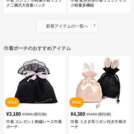
巾着 カジュアル軽量巾着リュッ
巾着 配色切替巾着リュックサッ
ク二層式大容量バッグ
ク軽量多機能
›
新着アイテムの一覧へ
巾着ポーチのおすすめアイテム
SALE
SALE
¥
3,180
¥
4,380
¥
3980
(割引前)
¥
5480
(割引前)
巾着 エレガント刺繍レース巾着
巾着 うさぎ耳リボン付き巾着ポ
ポーチ
ーチ