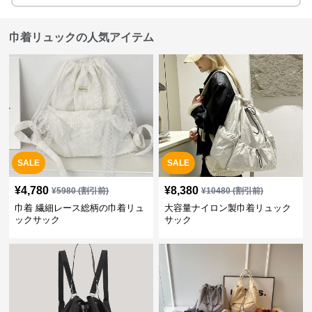
巾着リュックの人気アイテム
SALE
SALE
¥
4,780
¥
8,380
¥
5980
(割引前)
¥
10480
(割引前)
巾着 繊細レース総柄の巾着リュ
大容量ナイロン製巾着リュック
ックサック
サック