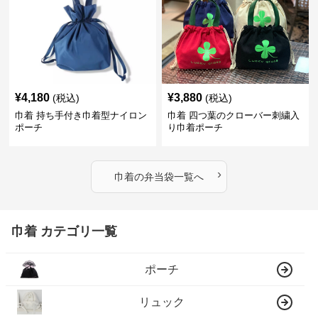
¥
4,180
¥
3,880
(税込)
(税込)
巾着 持ち手付き巾着型ナイロン
巾着 四つ葉のクローバー刺繍入
ポーチ
り巾着ポーチ
›
巾着
の
弁当袋
一覧へ
巾着 カテゴリ一覧
ポーチ
リュック