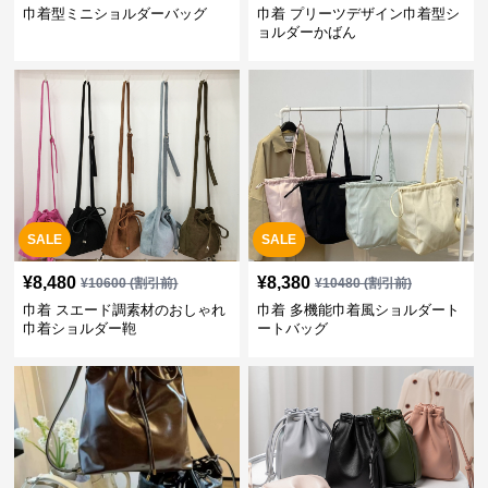
巾着型ミニショルダーバッグ
巾着 プリーツデザイン巾着型シ
ョルダーかばん
SALE
SALE
¥
8,480
¥
8,380
¥
10600
(割引前)
¥
10480
(割引前)
巾着 スエード調素材のおしゃれ
巾着 多機能巾着風ショルダート
巾着ショルダー鞄
ートバッグ