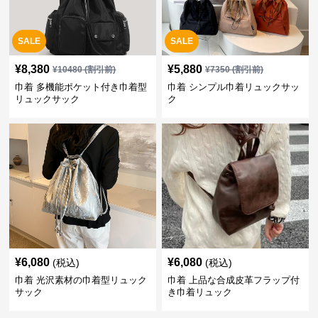
SALE
SALE
¥
8,380
¥
5,880
¥
10480
(割引前)
¥
7350
(割引前)
巾着 多機能ポケット付き巾着型
巾着 シンプル巾着リュックサッ
リュックサック
ク
¥
6,080
¥
6,080
(税込)
(税込)
巾着 光沢素材の巾着型リュック
巾着 上品な合成皮革フラップ付
サック
き巾着リュック