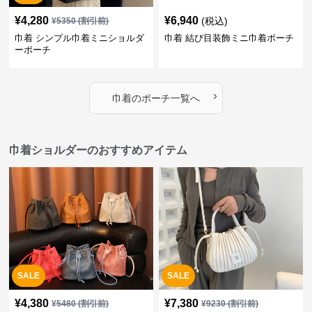
¥
4,280
¥
6,940
(税込)
¥
5350
(割引前)
巾着 シンプル巾着ミニショルダ
巾着 結び目装飾ミニ巾着ポーチ
ーポーチ
›
巾着
の
ポーチ
一覧へ
巾着ショルダーのおすすめアイテム
SALE
SALE
¥
4,380
¥
7,380
¥
5480
(割引前)
¥
9230
(割引前)