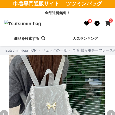
巾着専門通販サイト ツツミンバッグ
全品送料無料！
0
0
商品を検索する
人気ランキング
Tsutsumin-bag TOP
›
リュックの一覧
›
巾着 蝶々モチーフレース