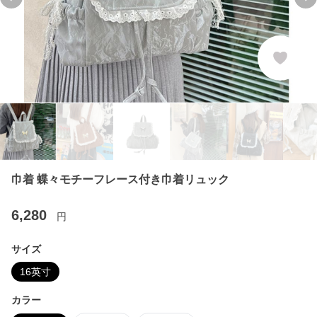
Previous slide
Ne
巾着 蝶々モチーフレース付き巾着リュック
6,280
円
サイズ
16英寸
カラー