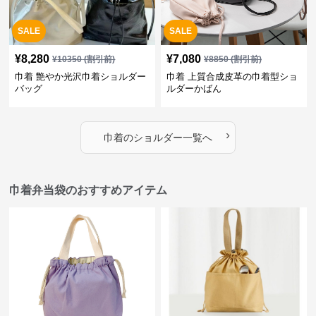
SALE
SALE
¥
8,280
¥
7,080
¥
10350
(割引前)
¥
8850
(割引前)
巾着 艶やか光沢巾着ショルダー
巾着 上質合成皮革の巾着型ショ
バッグ
ルダーかばん
›
巾着
の
ショルダー
一覧へ
巾着弁当袋のおすすめアイテム