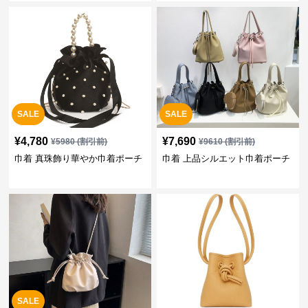
SALE
SALE
¥
4,780
¥
7,690
¥
5980
(割引前)
¥
9610
(割引前)
巾着 真珠飾り華やか巾着ポーチ
巾着 上品シルエット巾着ポーチ
SALE