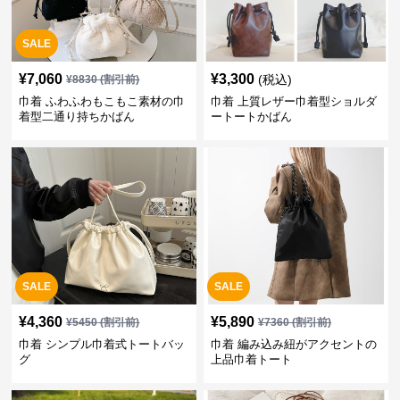
SALE
¥
7,060
¥
3,300
(税込)
¥
8830
(割引前)
巾着 ふわふわもこもこ素材の巾
巾着 上質レザー巾着型ショルダ
着型二通り持ちかばん
ートートかばん
SALE
SALE
¥
4,360
¥
5,890
¥
5450
(割引前)
¥
7360
(割引前)
巾着 シンプル巾着式トートバッ
巾着 編み込み紐がアクセントの
グ
上品巾着トート