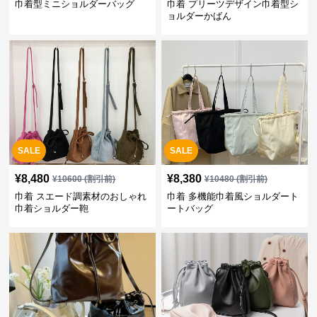
巾着型ミニショルダーバッグ
巾着 プリーツデザイン巾着型シ
ョルダーかばん
SALE
SALE
¥
8,480
¥
8,380
¥
10600
(割引前)
¥
10480
(割引前)
巾着 スエード調素材のおしゃれ
巾着 多機能巾着風ショルダート
巾着ショルダー鞄
ートバッグ