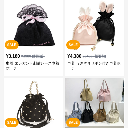
SALE
SALE
¥
3,180
¥
4,380
¥
3980
(割引前)
¥
5480
(割引前)
巾着 エレガント刺繍レース巾着
巾着 うさぎ耳リボン付き巾着ポ
ポーチ
ーチ
SALE
SALE