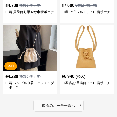
¥
4,780
¥
7,690
¥
5980
(割引前)
¥
9610
(割引前)
巾着 真珠飾り華やか巾着ポーチ
巾着 上品シルエット巾着ポーチ
SALE
¥
4,280
¥
6,940
(税込)
¥
5350
(割引前)
巾着 シンプル巾着ミニショルダ
巾着 結び目装飾ミニ巾着ポーチ
ーポーチ
›
巾着
の
ポーチ
一覧へ