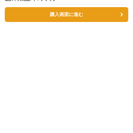
購入画面に進む
購入画面に進む
Tsutsumin-bag
について
利用規約
プライバシー