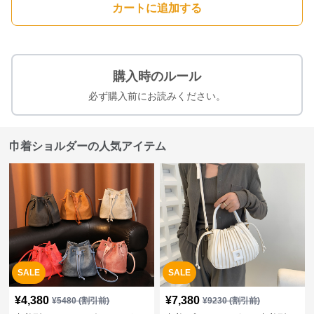
カートに追加する
購入時のルール
必ず購入前にお読みください。
巾着ショルダーの人気アイテム
SALE
SALE
¥
4,380
¥
7,380
¥
5480
(割引前)
¥
9230
(割引前)