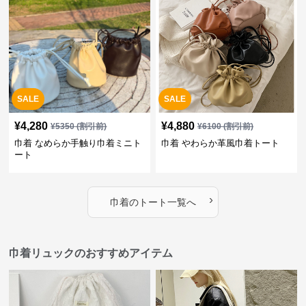
SALE
SALE
¥
4,280
¥
4,880
¥
5350
(割引前)
¥
6100
(割引前)
巾着 なめらか手触り巾着ミニト
巾着 やわらか革風巾着トート
ート
›
巾着
の
トート
一覧へ
巾着リュックのおすすめアイテム