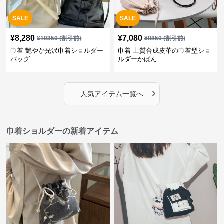
SALE
SALE
¥
8,280
¥
7,080
¥
10350
(割引前)
¥
8850
(割引前)
巾着 艶やか光沢巾着ショルダー
巾着 上質合成皮革の巾着型ショ
バッグ
ルダーかばん
›
人気アイテム一覧へ
巾着ショルダーの新着アイテム