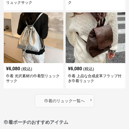
リュックサック
ク
¥
6,080
¥
6,080
(税込)
(税込)
巾着 光沢素材の巾着型リュック
巾着 上品な合成皮革フラップ付
サック
き巾着リュック
›
巾着
の
リュック
一覧へ
巾着ポーチのおすすめアイテム