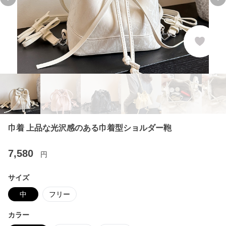
Previous slide
Ne
巾着 上品な光沢感のある巾着型ショルダー鞄
7,580
円
サイズ
中
フリー
カラー