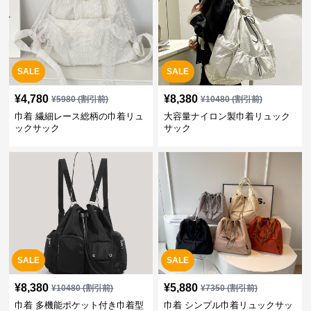
SALE
SALE
¥
4,780
¥
8,380
¥
5980
(割引前)
¥
10480
(割引前)
巾着 繊細レース総柄の巾着リュ
大容量ナイロン製巾着リュック
ックサック
サック
SALE
SALE
¥
8,380
¥
5,880
¥
10480
(割引前)
¥
7350
(割引前)
巾着 多機能ポケット付き巾着型
巾着 シンプル巾着リュックサッ