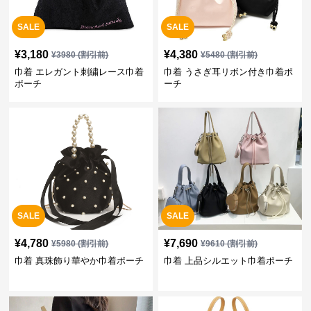
SALE
SALE
¥
3,180
¥
4,380
¥
3980
(割引前)
¥
5480
(割引前)
巾着 エレガント刺繍レース巾着
巾着 うさぎ耳リボン付き巾着ポ
ポーチ
ーチ
SALE
SALE
¥
4,780
¥
7,690
¥
5980
(割引前)
¥
9610
(割引前)
巾着 真珠飾り華やか巾着ポーチ
巾着 上品シルエット巾着ポーチ