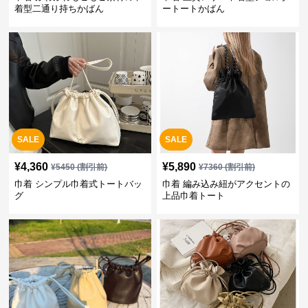
着型二通り持ちかばん
ートートかばん
SALE
SALE
¥
4,360
¥
5,890
¥
5450
(割引前)
¥
7360
(割引前)
巾着 シンプル巾着式トートバッ
巾着 編み込み紐がアクセントの
グ
上品巾着トート