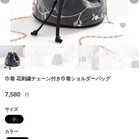
Previous slide
Ne
巾着 花刺繍チェーン付き巾着ショルダーバッグ
7,580
円
サイズ
小
カラー