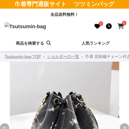
巾着専門通販サイト ツツミンバッグ
全品送料無料！
0
0
商品を検索する
人気ランキング
Tsutsumin-bag TOP
›
ショルダーの一覧
›
巾着 花刺繍チェーン付