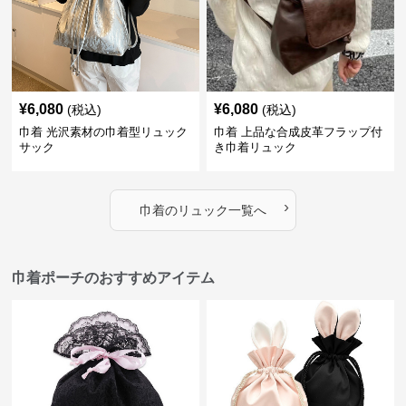
¥
6,080
¥
6,080
(税込)
(税込)
巾着 光沢素材の巾着型リュック
巾着 上品な合成皮革フラップ付
サック
き巾着リュック
›
巾着
の
リュック
一覧へ
巾着ポーチのおすすめアイテム