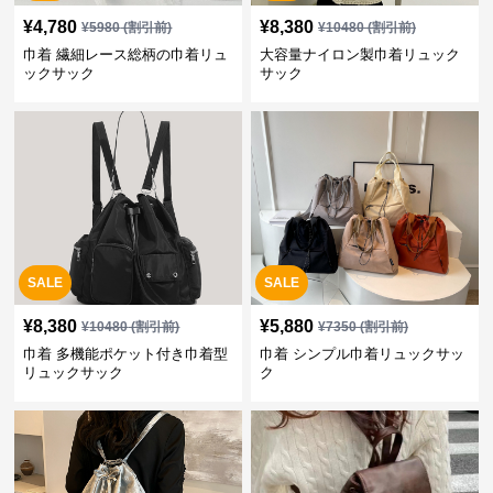
¥
4,780
¥
8,380
¥
5980
(割引前)
¥
10480
(割引前)
巾着 繊細レース総柄の巾着リュ
大容量ナイロン製巾着リュック
ックサック
サック
SALE
SALE
¥
8,380
¥
5,880
¥
10480
(割引前)
¥
7350
(割引前)
巾着 多機能ポケット付き巾着型
巾着 シンプル巾着リュックサッ
リュックサック
ク