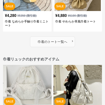
SALE
SALE
¥
4,280
¥
4,880
¥
5350
(割引前)
¥
6100
(割引前)
巾着 なめらか手触り巾着ミニト
巾着 やわらか革風巾着トート
ート
›
巾着
の
トート
一覧へ
巾着リュックのおすすめアイテム
SALE
SALE