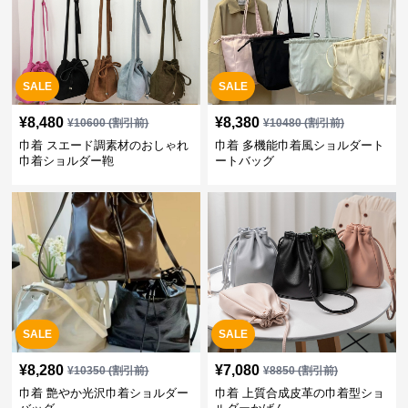
SALE
SALE
¥
8,480
¥
8,380
¥
10600
(割引前)
¥
10480
(割引前)
巾着 スエード調素材のおしゃれ
巾着 多機能巾着風ショルダート
巾着ショルダー鞄
ートバッグ
SALE
SALE
¥
8,280
¥
7,080
¥
10350
(割引前)
¥
8850
(割引前)
巾着 艶やか光沢巾着ショルダー
巾着 上質合成皮革の巾着型ショ