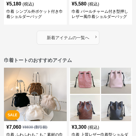
¥
5,180
¥
5,580
(税込)
(税込)
巾着 シンプル外ポケット付き巾
巾着 パールチャーム付き型押し
着ショルダーバッグ
レザー風巾着ショルダーバッグ
›
新着アイテムの一覧へ
巾着トートのおすすめアイテム
SALE
¥
7,060
¥
3,300
(税込)
¥
8830
(割引前)
巾着 ふわふわもこもこ素材の巾
巾着 上質レザー巾着型ショルダ