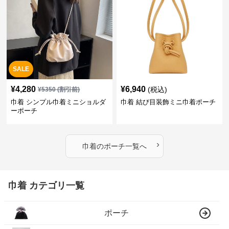
SALE
¥
4,280
¥
6,940
(税込)
¥
5350
(割引前)
巾着 シンプル巾着ミニショルダ
巾着 結び目装飾ミニ巾着ポーチ
ーポーチ
›
巾着
の
ポーチ
一覧へ
巾着 カテゴリ一覧
ポーチ