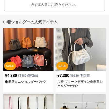
必ず購入前にお読みください。
巾着ショルダーの人気アイテム
SALE
SALE
¥
4,380
¥
7,380
¥
5480
(割引前)
¥
9230
(割引前)
巾着型ミニショルダーバッグ
巾着 プリーツデザイン巾着型シ
ョルダーかばん