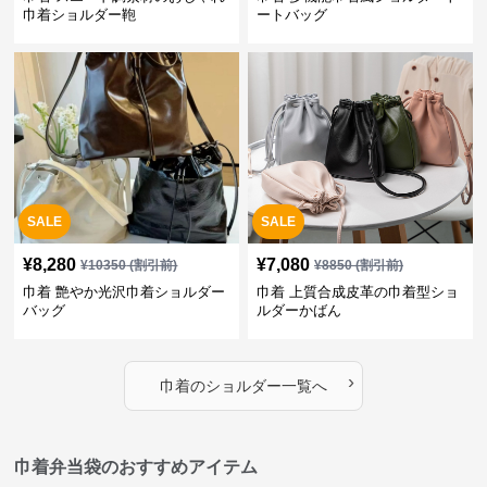
巾着ショルダー鞄
ートバッグ
SALE
SALE
¥
8,280
¥
7,080
¥
10350
(割引前)
¥
8850
(割引前)
巾着 艶やか光沢巾着ショルダー
巾着 上質合成皮革の巾着型ショ
バッグ
ルダーかばん
›
巾着
の
ショルダー
一覧へ
巾着弁当袋のおすすめアイテム