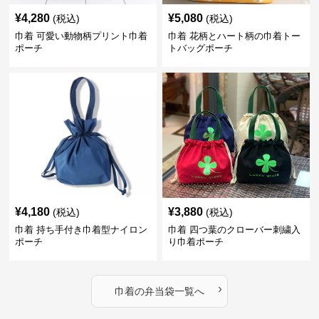
¥
4,280
¥
5,080
(税込)
(税込)
巾着 可愛い動物柄プリント巾着
巾着 花柄とハート柄の巾着トー
ポーチ
トバッグポーチ
¥
4,180
¥
3,880
(税込)
(税込)
巾着 持ち手付き巾着型ナイロン
巾着 四つ葉のクローバー刺繍入
ポーチ
り巾着ポーチ
›
巾着
の
弁当袋
一覧へ