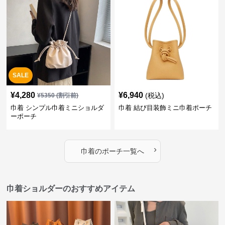
SALE
¥
4,280
¥
6,940
(税込)
¥
5350
(割引前)
巾着 シンプル巾着ミニショルダ
巾着 結び目装飾ミニ巾着ポーチ
ーポーチ
›
巾着
の
ポーチ
一覧へ
巾着ショルダーのおすすめアイテム