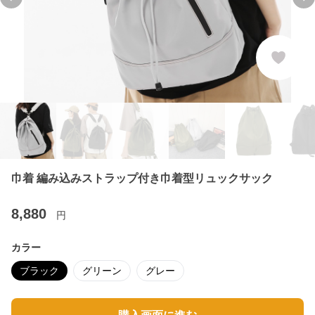
Previous slide
Ne
巾着 編み込みストラップ付き巾着型リュックサック
8,880
円
カラー
ブラック
グリーン
グレー