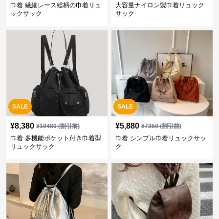
巾着 繊細レース総柄の巾着リュ
大容量ナイロン製巾着リュック
ックサック
サック
SALE
SALE
¥
8,380
¥
5,880
¥
10480
(割引前)
¥
7350
(割引前)
巾着 多機能ポケット付き巾着型
巾着 シンプル巾着リュックサッ
リュックサック
ク