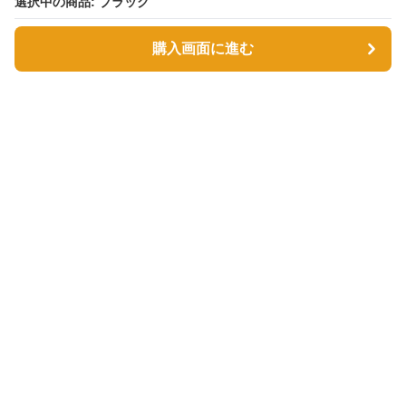
選択中の商品: ブラック
選択中の商品: ブラック
購入画面に進む
購入画面に進む
Tsutsumin-bag
について
利用規約
プライバシー