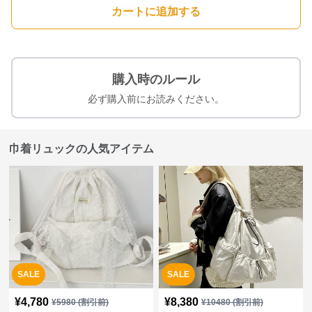
カートに追加する
購入時のルール
必ず購入前にお読みください。
巾着リュックの人気アイテム
SALE
SALE
¥
4,780
¥
8,380
¥
5980
(割引前)
¥
10480
(割引前)