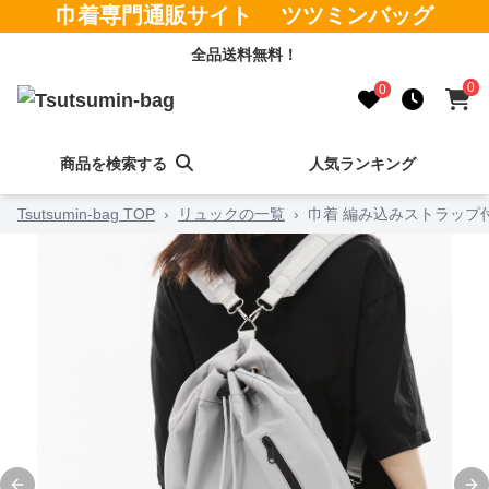
巾着専門通販サイト ツツミンバッグ
全品送料無料！
0
0
商品を検索する
人気ランキング
Tsutsumin-bag TOP
›
リュックの一覧
›
巾着 編み込みストラップ