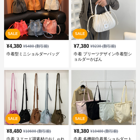
SALE
SALE
¥
4,380
¥
7,380
¥
5480
(割引前)
¥
9230
(割引前)
巾着型ミニショルダーバッグ
巾着 プリーツデザイン巾着型シ
ョルダーかばん
SALE
SALE
¥
8,480
¥
8,380
¥
10600
(割引前)
¥
10480
(割引前)
巾着 スエード調素材のおしゃれ
巾着 多機能巾着風ショルダート