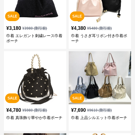
SALE
SALE
¥
3,180
¥
4,380
¥
3980
(割引前)
¥
5480
(割引前)
巾着 エレガント刺繍レース巾着
巾着 うさぎ耳リボン付き巾着ポ
ポーチ
ーチ
SALE
SALE
¥
4,780
¥
7,690
¥
5980
(割引前)
¥
9610
(割引前)
巾着 真珠飾り華やか巾着ポーチ
巾着 上品シルエット巾着ポーチ