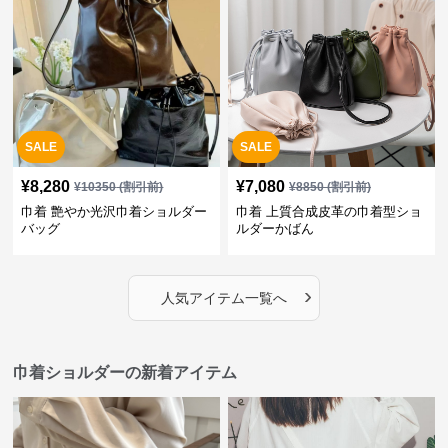
SALE
SALE
¥
8,280
¥
7,080
¥
10350
(割引前)
¥
8850
(割引前)
巾着 艶やか光沢巾着ショルダー
巾着 上質合成皮革の巾着型ショ
バッグ
ルダーかばん
›
人気アイテム一覧へ
巾着ショルダーの新着アイテム