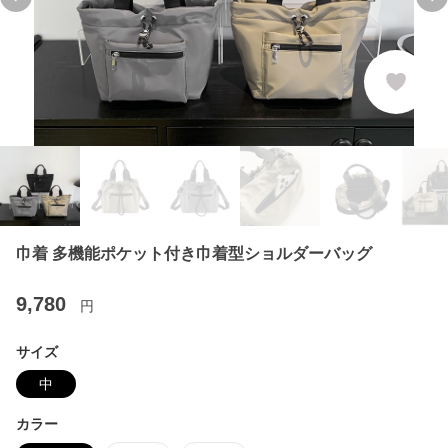
Previous slide
Ne
巾着 多機能ポケット付き巾着型ショルダーバッグ
9,780
円
サイズ
中
カラー