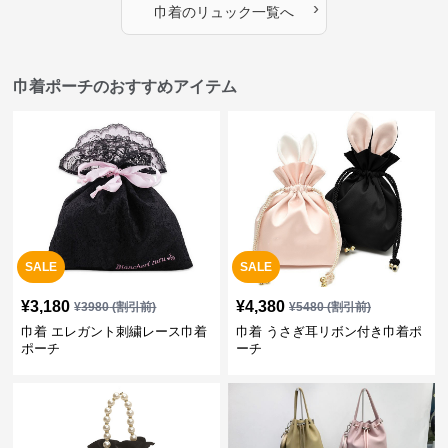
›
巾着
の
リュック
一覧へ
巾着ポーチのおすすめアイテム
SALE
SALE
¥
3,180
¥
4,380
¥
3980
(割引前)
¥
5480
(割引前)
巾着 エレガント刺繍レース巾着
巾着 うさぎ耳リボン付き巾着ポ
ポーチ
ーチ