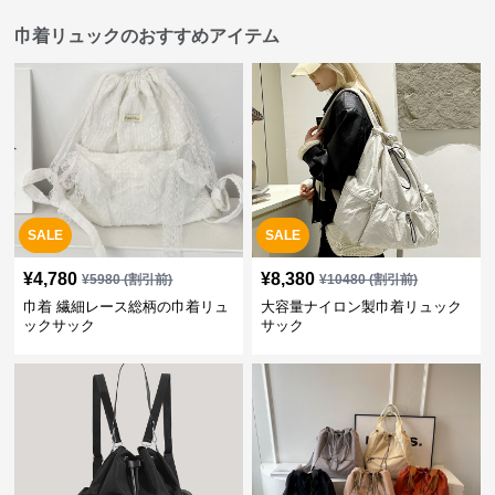
巾着リュックのおすすめアイテム
SALE
SALE
¥
4,780
¥
8,380
¥
5980
(割引前)
¥
10480
(割引前)
巾着 繊細レース総柄の巾着リュ
大容量ナイロン製巾着リュック
ックサック
サック