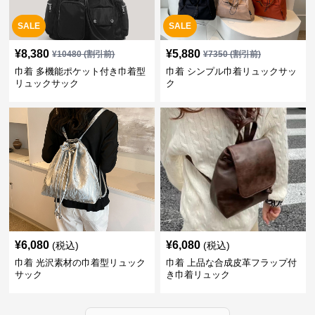
SALE
SALE
¥
8,380
¥
5,880
¥
10480
(割引前)
¥
7350
(割引前)
巾着 多機能ポケット付き巾着型
巾着 シンプル巾着リュックサッ
リュックサック
ク
¥
6,080
¥
6,080
(税込)
(税込)
巾着 光沢素材の巾着型リュック
巾着 上品な合成皮革フラップ付
サック
き巾着リュック