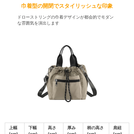
巾着型の開閉でスタイリッシュな印象
ドローストリングの巾着デザインが都会的でモダン
な雰囲気を演出します
上幅
下幅
高さ
厚み
柄の高さ
肩紐
(cm)
(cm)
(cm)
(cm)
(cm)
(cm)