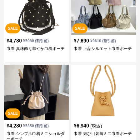
SALE
SALE
¥
4,780
¥
7,690
¥
5980
(割引前)
¥
9610
(割引前)
巾着 真珠飾り華やか巾着ポーチ
巾着 上品シルエット巾着ポーチ
SALE
¥
4,280
¥
6,940
(税込)
¥
5350
(割引前)
巾着 シンプル巾着ミニショルダ
巾着 結び目装飾ミニ巾着ポーチ
ーポーチ