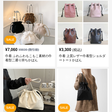
SALE
¥
7,060
¥
3,300
(税込)
¥
8830
(割引前)
巾着 ふわふわもこもこ素材の巾
巾着 上質レザー巾着型ショルダ
着型二通り持ちかばん
ートートかばん
SALE
SALE