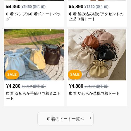
¥
4,360
¥
5,890
¥
5450
(割引前)
¥
7360
(割引前)
巾着 シンプル巾着式トートバッ
巾着 編み込み紐がアクセントの
グ
上品巾着トート
SALE
SALE
¥
4,280
¥
4,880
¥
5350
(割引前)
¥
6100
(割引前)
巾着 なめらか手触り巾着ミニト
巾着 やわらか革風巾着トート
ート
›
巾着
の
トート
一覧へ