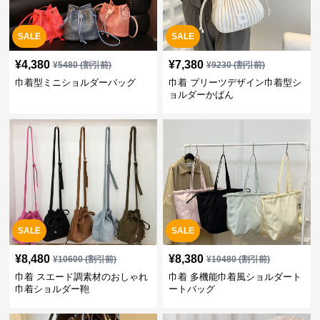
SALE
SALE
¥
4,380
¥
7,380
¥
5480
(割引前)
¥
9230
(割引前)
巾着型ミニショルダーバッグ
巾着 プリーツデザイン巾着型シ
ョルダーかばん
SALE
SALE
¥
8,480
¥
8,380
¥
10600
(割引前)
¥
10480
(割引前)
巾着 スエード調素材のおしゃれ
巾着 多機能巾着風ショルダート
巾着ショルダー鞄
ートバッグ