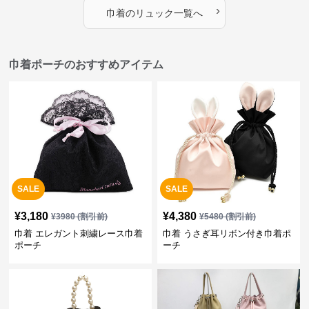
›
巾着
の
リュック
一覧へ
巾着ポーチのおすすめアイテム
SALE
SALE
¥
3,180
¥
4,380
¥
3980
(割引前)
¥
5480
(割引前)
巾着 エレガント刺繍レース巾着
巾着 うさぎ耳リボン付き巾着ポ
ポーチ
ーチ