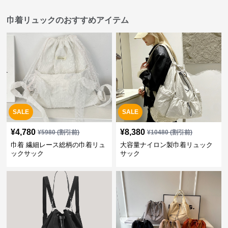
巾着リュックのおすすめアイテム
SALE
SALE
¥
4,780
¥
8,380
¥
5980
(割引前)
¥
10480
(割引前)
巾着 繊細レース総柄の巾着リュ
大容量ナイロン製巾着リュック
ックサック
サック