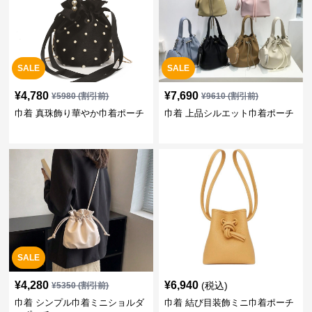
SALE
SALE
¥
4,780
¥
7,690
¥
5980
(割引前)
¥
9610
(割引前)
巾着 真珠飾り華やか巾着ポーチ
巾着 上品シルエット巾着ポーチ
SALE
¥
4,280
¥
6,940
(税込)
¥
5350
(割引前)
巾着 シンプル巾着ミニショルダ
巾着 結び目装飾ミニ巾着ポーチ