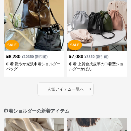
SALE
SALE
¥
8,280
¥
7,080
¥
10350
(割引前)
¥
8850
(割引前)
巾着 艶やか光沢巾着ショルダー
巾着 上質合成皮革の巾着型ショ
バッグ
ルダーかばん
›
人気アイテム一覧へ
巾着ショルダーの新着アイテム