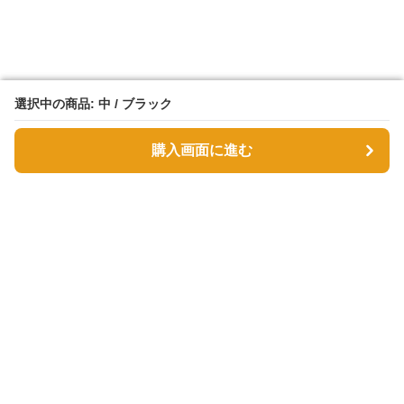
選択中の商品: 中 / ブラック
選択中の商品: 中 / ブラック
購入画面に進む
購入画面に進む
Tsutsumin-bag
について