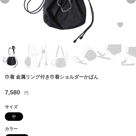
Previous slide
Ne
巾着 金属リング付き巾着ショルダーかばん
7,580
円
サイズ
中
カラー