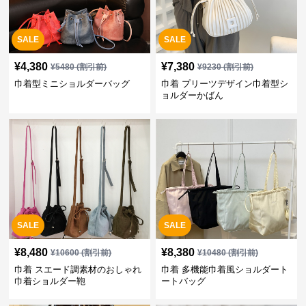
SALE
SALE
¥
4,380
¥
7,380
¥
5480
(割引前)
¥
9230
(割引前)
巾着型ミニショルダーバッグ
巾着 プリーツデザイン巾着型シ
ョルダーかばん
SALE
SALE
¥
8,480
¥
8,380
¥
10600
(割引前)
¥
10480
(割引前)
巾着 スエード調素材のおしゃれ
巾着 多機能巾着風ショルダート
巾着ショルダー鞄
ートバッグ