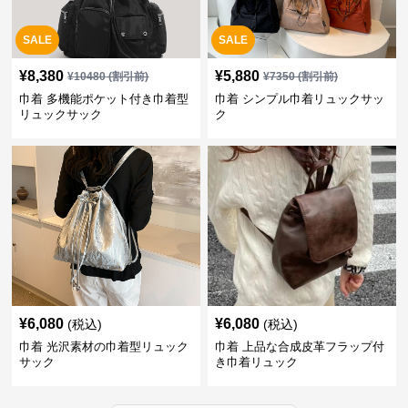
SALE
SALE
¥
8,380
¥
5,880
¥
10480
(割引前)
¥
7350
(割引前)
巾着 多機能ポケット付き巾着型
巾着 シンプル巾着リュックサッ
リュックサック
ク
¥
6,080
¥
6,080
(税込)
(税込)
巾着 光沢素材の巾着型リュック
巾着 上品な合成皮革フラップ付
サック
き巾着リュック