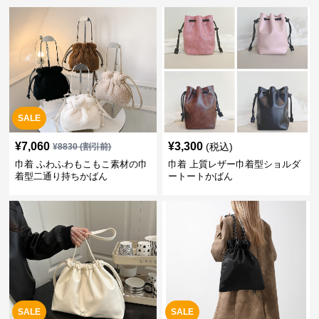
SALE
¥
7,060
¥
3,300
(税込)
¥
8830
(割引前)
巾着 ふわふわもこもこ素材の巾
巾着 上質レザー巾着型ショルダ
着型二通り持ちかばん
ートートかばん
SALE
SALE