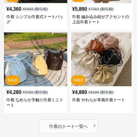
¥
4,360
¥
5,890
¥
5450
(割引前)
¥
7360
(割引前)
巾着 シンプル巾着式トートバッ
巾着 編み込み紐がアクセントの
グ
上品巾着トート
SALE
SALE
¥
4,280
¥
4,880
¥
5350
(割引前)
¥
6100
(割引前)
巾着 なめらか手触り巾着ミニト
巾着 やわらか革風巾着トート
ート
›
巾着
の
トート
一覧へ