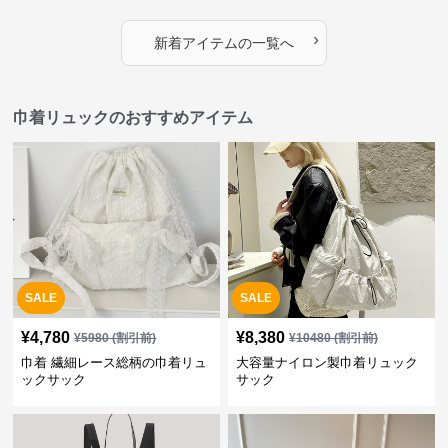
›
新着アイテムの一覧へ
巾着リュックのおすすめアイテム
SALE
SALE
¥
4,780
¥
8,380
¥
5980
(割引前)
¥
10480
(割引前)
巾着 繊細レース総柄の巾着リュ
大容量ナイロン製巾着リュック
ックサック
サック