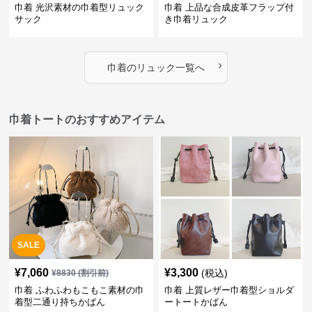
巾着 光沢素材の巾着型リュック
巾着 上品な合成皮革フラップ付
サック
き巾着リュック
›
巾着
の
リュック
一覧へ
巾着トートのおすすめアイテム
SALE
¥
7,060
¥
3,300
(税込)
¥
8830
(割引前)
巾着 ふわふわもこもこ素材の巾
巾着 上質レザー巾着型ショルダ
着型二通り持ちかばん
ートートかばん