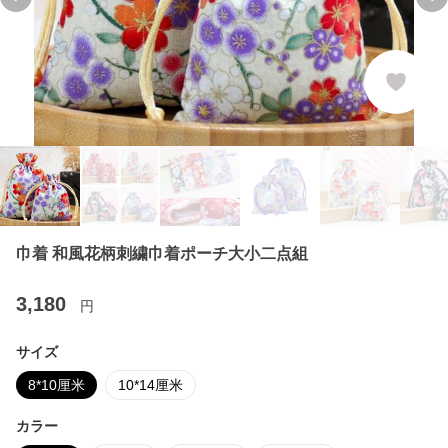
Previous slide
Ne
巾着 和風花柄刺繍巾着ポーチ大小二点組
3,180
円
サイズ
8*10厘米
10*14厘米
カラー