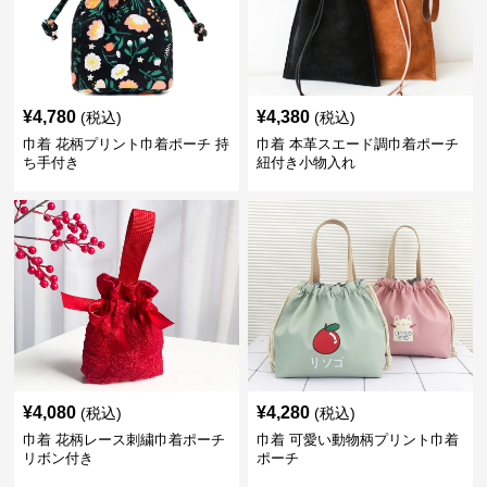
¥
4,780
¥
4,380
(税込)
(税込)
巾着 花柄プリント巾着ポーチ 持
巾着 本革スエード調巾着ポーチ
ち手付き
紐付き小物入れ
¥
4,080
¥
4,280
(税込)
(税込)
巾着 花柄レース刺繍巾着ポーチ
巾着 可愛い動物柄プリント巾着
リボン付き
ポーチ