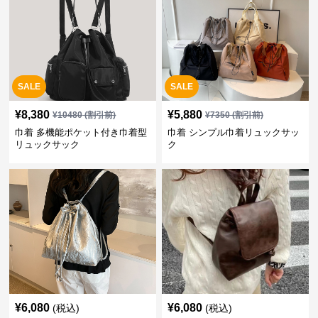
SALE
SALE
¥
8,380
¥
5,880
¥
10480
(割引前)
¥
7350
(割引前)
巾着 多機能ポケット付き巾着型
巾着 シンプル巾着リュックサッ
リュックサック
ク
¥
6,080
¥
6,080
(税込)
(税込)