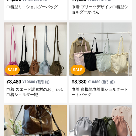
巾着型ミニショルダーバッグ
巾着 プリーツデザイン巾着型シ
ョルダーかばん
SALE
SALE
¥
8,480
¥
8,380
¥
10600
(割引前)
¥
10480
(割引前)
巾着 スエード調素材のおしゃれ
巾着 多機能巾着風ショルダート
巾着ショルダー鞄
ートバッグ