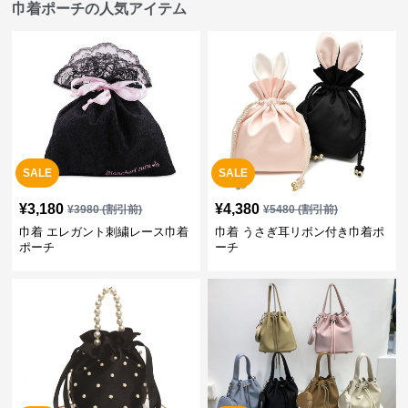
巾着ポーチの人気アイテム
SALE
SALE
¥
3,180
¥
4,380
¥
3980
(割引前)
¥
5480
(割引前)
巾着 エレガント刺繍レース巾着
巾着 うさぎ耳リボン付き巾着ポ
ポーチ
ーチ