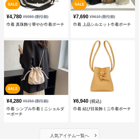
SALE
SALE
¥
4,780
¥
7,690
¥
5980
(割引前)
¥
9610
(割引前)
巾着 真珠飾り華やか巾着ポーチ
巾着 上品シルエット巾着ポーチ
SALE
¥
4,280
¥
6,940
(税込)
¥
5350
(割引前)
巾着 シンプル巾着ミニショルダ
巾着 結び目装飾ミニ巾着ポーチ
ーポーチ
›
人気アイテム一覧へ