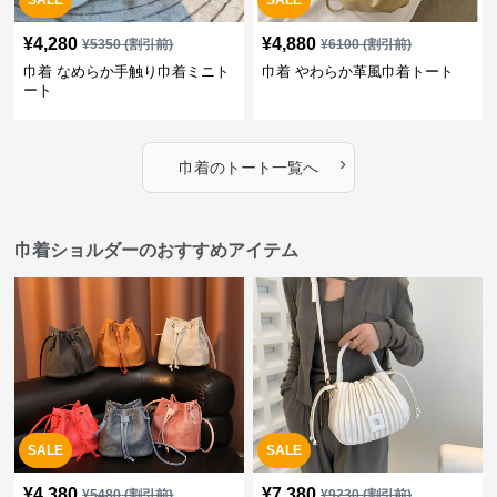
SALE
SALE
¥
4,280
¥
4,880
¥
5350
(割引前)
¥
6100
(割引前)
巾着 なめらか手触り巾着ミニト
巾着 やわらか革風巾着トート
ート
›
巾着
の
トート
一覧へ
巾着ショルダーのおすすめアイテム
SALE
SALE
¥
4,380
¥
7,380
¥
5480
(割引前)
¥
9230
(割引前)