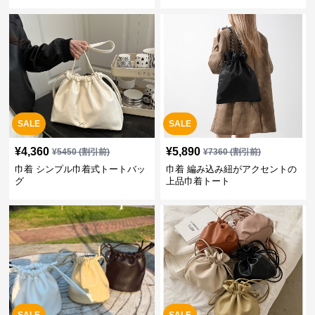
SALE
SALE
¥
4,360
¥
5,890
¥
5450
(割引前)
¥
7360
(割引前)
巾着 シンプル巾着式トートバッ
巾着 編み込み紐がアクセントの
グ
上品巾着トート