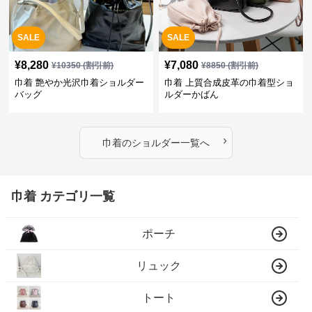
SALE
SALE
¥
8,280
¥
7,080
¥
10350
(割引前)
¥
8850
(割引前)
巾着 艶やか光沢巾着ショルダー
巾着 上質合成皮革の巾着型ショ
バッグ
ルダーかばん
›
巾着
の
ショルダー
一覧へ
巾着 カテゴリ一覧
ポーチ
リュック
トート