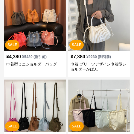
SALE
SALE
¥
4,380
¥
7,380
¥
5480
(割引前)
¥
9230
(割引前)
巾着型ミニショルダーバッグ
巾着 プリーツデザイン巾着型シ
ョルダーかばん
SALE
SALE