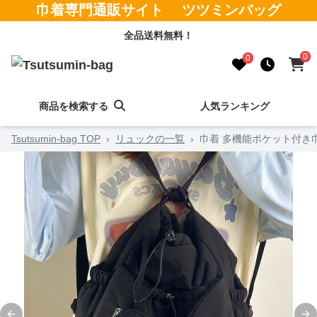
巾着専門通販サイト ツツミンバッグ
全品送料無料！
0
0
商品を検索する
人気ランキング
Tsutsumin-bag TOP
›
リュックの一覧
›
巾着 多機能ポケット付き