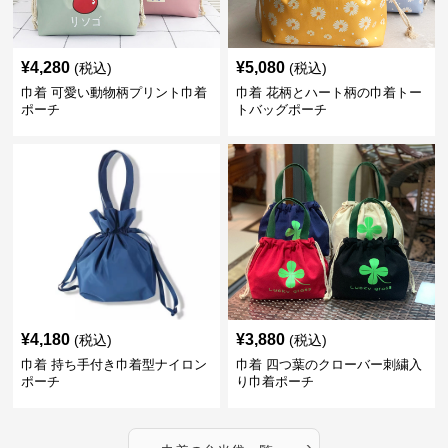
¥
4,280
¥
5,080
(税込)
(税込)
巾着 可愛い動物柄プリント巾着
巾着 花柄とハート柄の巾着トー
ポーチ
トバッグポーチ
¥
4,180
¥
3,880
(税込)
(税込)
巾着 持ち手付き巾着型ナイロン
巾着 四つ葉のクローバー刺繍入
ポーチ
り巾着ポーチ
›