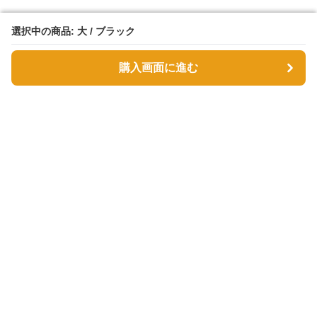
選択中の商品: 大 / ブラック
選択中の商品: 大 / ブラック
購入画面に進む
購入画面に進む
Tsutsumin-bag
について
利用規約