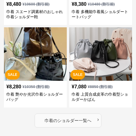
¥
8,480
¥
8,380
¥
10600
(割引前)
¥
10480
(割引前)
巾着 スエード調素材のおしゃれ
巾着 多機能巾着風ショルダート
巾着ショルダー鞄
ートバッグ
SALE
SALE
¥
8,280
¥
7,080
¥
10350
(割引前)
¥
8850
(割引前)
巾着 艶やか光沢巾着ショルダー
巾着 上質合成皮革の巾着型ショ
バッグ
ルダーかばん
›
巾着
の
ショルダー
一覧へ