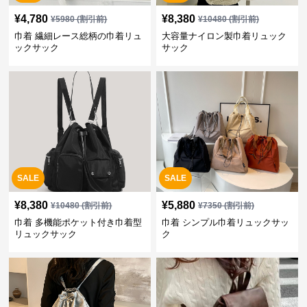
¥
4,780
¥
8,380
¥
5980
(割引前)
¥
10480
(割引前)
巾着 繊細レース総柄の巾着リュ
大容量ナイロン製巾着リュック
ックサック
サック
SALE
SALE
¥
8,380
¥
5,880
¥
10480
(割引前)
¥
7350
(割引前)
巾着 多機能ポケット付き巾着型
巾着 シンプル巾着リュックサッ
リュックサック
ク