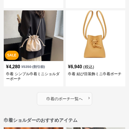
SALE
¥
4,280
¥
6,940
(税込)
¥
5350
(割引前)
巾着 シンプル巾着ミニショルダ
巾着 結び目装飾ミニ巾着ポーチ
ーポーチ
›
巾着
の
ポーチ
一覧へ
巾着ショルダーのおすすめアイテム