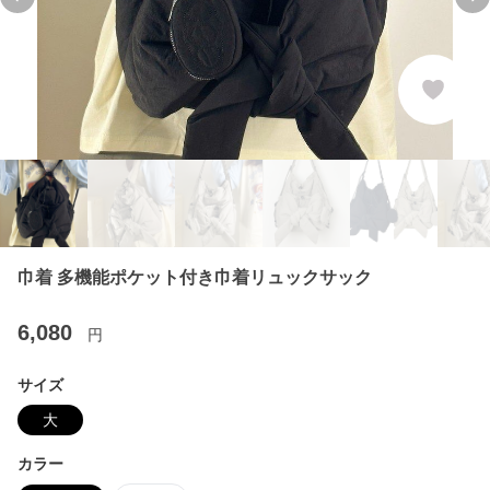
Previous slide
Ne
巾着 多機能ポケット付き巾着リュックサック
6,080
円
サイズ
大
カラー