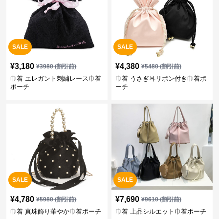
SALE
SALE
¥
3,180
¥
4,380
¥
3980
(割引前)
¥
5480
(割引前)
巾着 エレガント刺繍レース巾着
巾着 うさぎ耳リボン付き巾着ポ
ポーチ
ーチ
SALE
SALE
¥
4,780
¥
7,690
¥
5980
(割引前)
¥
9610
(割引前)
巾着 真珠飾り華やか巾着ポーチ
巾着 上品シルエット巾着ポーチ