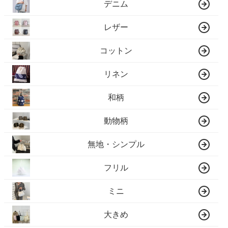
デニム
レザー
コットン
リネン
和柄
動物柄
無地・シンプル
フリル
ミニ
大きめ