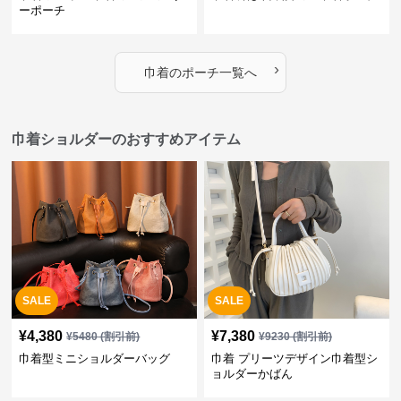
ーポーチ
›
巾着
の
ポーチ
一覧へ
巾着ショルダーのおすすめアイテム
SALE
SALE
¥
4,380
¥
7,380
¥
5480
(割引前)
¥
9230
(割引前)
巾着型ミニショルダーバッグ
巾着 プリーツデザイン巾着型シ
ョルダーかばん