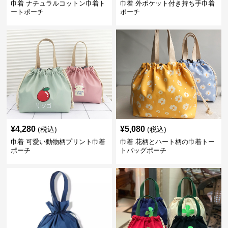
巾着 ナチュラルコットン巾着ト
巾着 外ポケット付き持ち手巾着
ートポーチ
ポーチ
¥
4,280
¥
5,080
(税込)
(税込)
巾着 可愛い動物柄プリント巾着
巾着 花柄とハート柄の巾着トー
ポーチ
トバッグポーチ