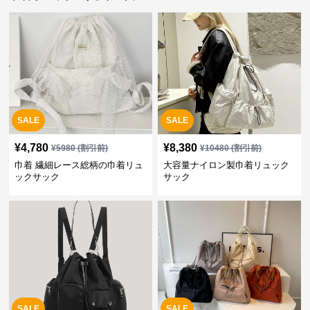
SALE
SALE
¥
4,780
¥
8,380
¥
5980
(割引前)
¥
10480
(割引前)
巾着 繊細レース総柄の巾着リュ
大容量ナイロン製巾着リュック
ックサック
サック
SALE
SALE