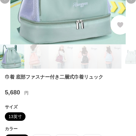
Previous slide
Ne
巾着 底部ファスナー付き二層式巾着リュック
5,680
円
サイズ
13英寸
カラー