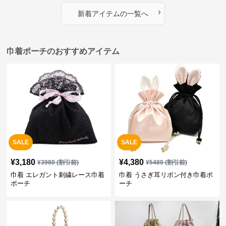
›
新着アイテムの一覧へ
巾着ポーチのおすすめアイテム
SALE
SALE
¥
3,180
¥
4,380
¥
3980
(割引前)
¥
5480
(割引前)
巾着 エレガント刺繍レース巾着
巾着 うさぎ耳リボン付き巾着ポ
ポーチ
ーチ