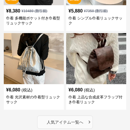
¥
8,380
¥
5,880
¥
10480
(割引前)
¥
7350
(割引前)
巾着 多機能ポケット付き巾着型
巾着 シンプル巾着リュックサッ
リュックサック
ク
¥
6,080
¥
6,080
(税込)
(税込)
巾着 光沢素材の巾着型リュック
巾着 上品な合成皮革フラップ付
サック
き巾着リュック
›
人気アイテム一覧へ