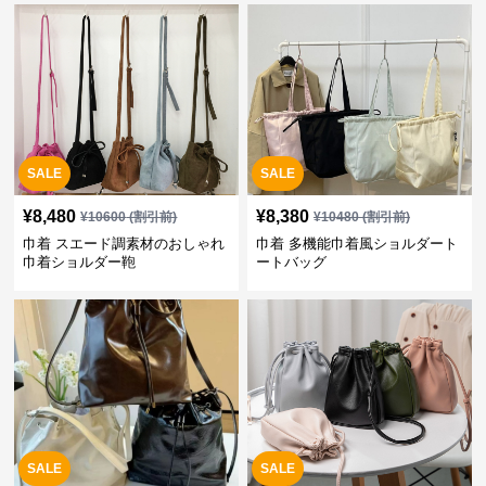
SALE
SALE
¥
8,480
¥
8,380
¥
10600
(割引前)
¥
10480
(割引前)
巾着 スエード調素材のおしゃれ
巾着 多機能巾着風ショルダート
巾着ショルダー鞄
ートバッグ
SALE
SALE