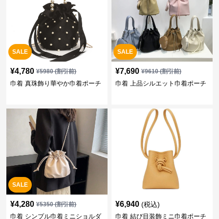
SALE
SALE
¥
4,780
¥
7,690
¥
5980
(割引前)
¥
9610
(割引前)
巾着 真珠飾り華やか巾着ポーチ
巾着 上品シルエット巾着ポーチ
SALE
¥
4,280
¥
6,940
(税込)
¥
5350
(割引前)
巾着 シンプル巾着ミニショルダ
巾着 結び目装飾ミニ巾着ポーチ