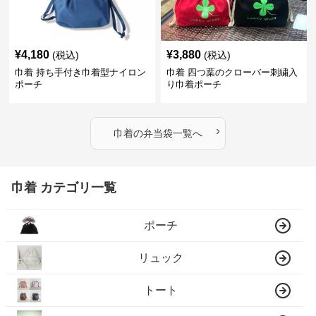
¥
4,180
¥
3,880
(税込)
(税込)
巾着 持ち手付き巾着型ナイロン
巾着 四つ葉のクローバー刺繍入
ポーチ
り巾着ポーチ
›
巾着
の
弁当袋
一覧へ
巾着 カテゴリ一覧
ポーチ
リュック
トート