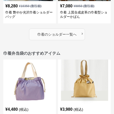
¥
8,280
¥
7,080
¥
10350
(割引前)
¥
8850
(割引前)
巾着 艶やか光沢巾着ショルダー
巾着 上質合成皮革の巾着型ショ
バッグ
ルダーかばん
›
巾着
の
ショルダー
一覧へ
巾着弁当袋のおすすめアイテム
¥
4,480
¥
3,980
(税込)
(税込)