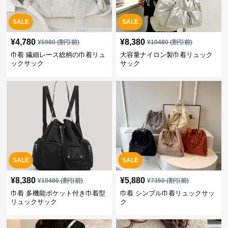
SALE
SALE
¥
4,780
¥
8,380
¥
5980
(割引前)
¥
10480
(割引前)
巾着 繊細レース総柄の巾着リュ
大容量ナイロン製巾着リュック
ックサック
サック
SALE
SALE
¥
8,380
¥
5,880
¥
10480
(割引前)
¥
7350
(割引前)
巾着 多機能ポケット付き巾着型
巾着 シンプル巾着リュックサッ
リュックサック
ク