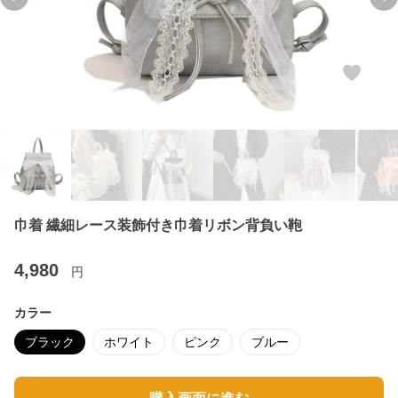
Previous slide
Ne
巾着 繊細レース装飾付き巾着リボン背負い鞄
4,980
円
カラー
ブラック
ホワイト
ピンク
ブルー