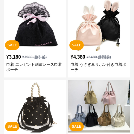
SALE
SALE
¥
3,180
¥
4,380
¥
3980
(割引前)
¥
5480
(割引前)
巾着 エレガント刺繍レース巾着
巾着 うさぎ耳リボン付き巾着ポ
ポーチ
ーチ
SALE
SALE