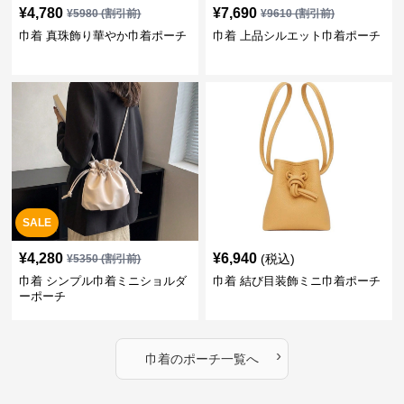
¥
4,780
¥
7,690
¥
5980
(割引前)
¥
9610
(割引前)
巾着 真珠飾り華やか巾着ポーチ
巾着 上品シルエット巾着ポーチ
SALE
¥
4,280
¥
6,940
(税込)
¥
5350
(割引前)
巾着 シンプル巾着ミニショルダ
巾着 結び目装飾ミニ巾着ポーチ
ーポーチ
›
巾着
の
ポーチ
一覧へ