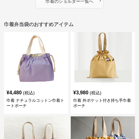
›
巾着
の
ショルダー
一覧へ
巾着弁当袋のおすすめアイテム
¥
4,480
¥
3,980
(税込)
(税込)
巾着 ナチュラルコットン巾着ト
巾着 外ポケット付き持ち手巾着
ートポーチ
ポーチ