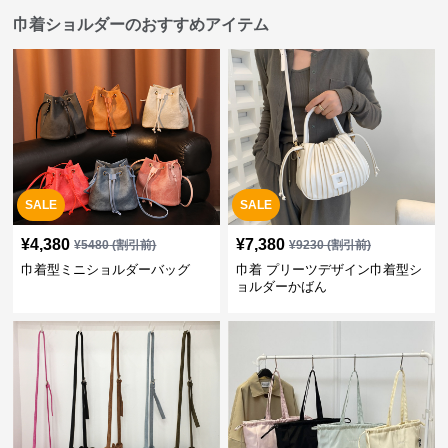
巾着ショルダーのおすすめアイテム
SALE
SALE
¥
4,380
¥
7,380
¥
5480
(割引前)
¥
9230
(割引前)
巾着型ミニショルダーバッグ
巾着 プリーツデザイン巾着型シ
ョルダーかばん