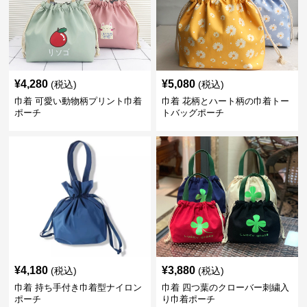
¥
4,280
¥
5,080
(税込)
(税込)
巾着 可愛い動物柄プリント巾着
巾着 花柄とハート柄の巾着トー
ポーチ
トバッグポーチ
¥
4,180
¥
3,880
(税込)
(税込)
巾着 持ち手付き巾着型ナイロン
巾着 四つ葉のクローバー刺繍入
ポーチ
り巾着ポーチ