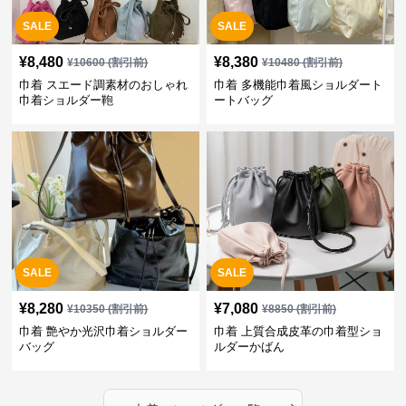
SALE
SALE
¥
8,480
¥
8,380
¥
10600
(割引前)
¥
10480
(割引前)
巾着 スエード調素材のおしゃれ
巾着 多機能巾着風ショルダート
巾着ショルダー鞄
ートバッグ
SALE
SALE
¥
8,280
¥
7,080
¥
10350
(割引前)
¥
8850
(割引前)
巾着 艶やか光沢巾着ショルダー
巾着 上質合成皮革の巾着型ショ
バッグ
ルダーかばん