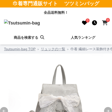
巾着専門通販サイト ツツミンバッグ
全品送料無料！
0
0
商品を検索する
人気ランキング
Tsutsumin-bag TOP
›
リュックの一覧
›
巾着 繊細レース装飾付き