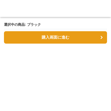
選択中の商品: ブラック
選択中の商品: ブラック
購入画面に進む
購入画面に進む
Tsutsumin-bag
について