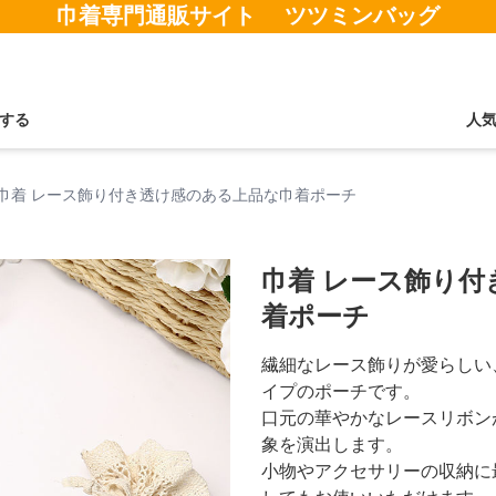
巾着専門通販サイト ツツミンバッグ
する
人
巾着 レース飾り付き透け感のある上品な巾着ポーチ
巾着 レース飾り
着ポーチ
繊細なレース飾りが愛らしい
イプのポーチです。
口元の華やかなレースリボン
象を演出します。
小物やアクセサリーの収納に