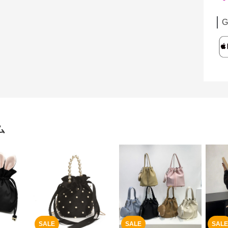
G
ム
SALE
SALE
SALE