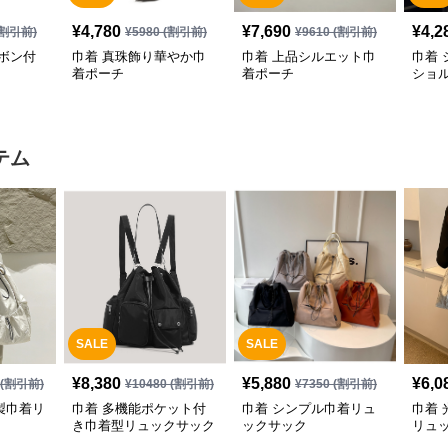
¥
4,780
¥
7,690
¥
4,2
割引前)
¥
5980
(割引前)
¥
9610
(割引前)
ボン付
巾着 真珠飾り華やか巾
巾着 上品シルエット巾
巾着
着ポーチ
着ポーチ
ショ
テム
SALE
SALE
¥
8,380
¥
5,880
¥
6,0
(割引前)
¥
10480
(割引前)
¥
7350
(割引前)
製巾着リ
巾着 多機能ポケット付
巾着 シンプル巾着リュ
巾着
き巾着型リュックサック
ックサック
リュ