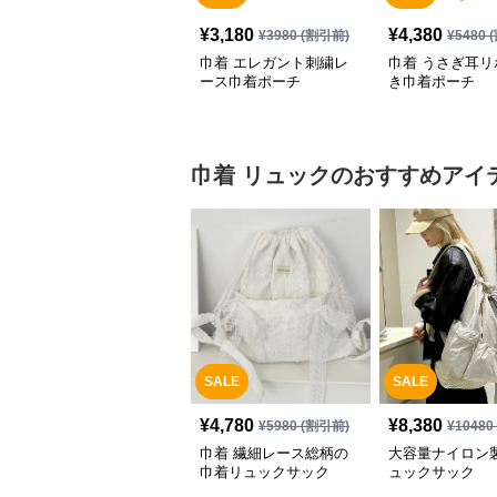
¥
3,180
¥
4,380
¥
3980
(割引前)
¥
5480
(
巾着 エレガント刺繍レ
巾着 うさぎ耳リ
ース巾着ポーチ
き巾着ポーチ
巾着
リュック
のおすすめアイ
SALE
SALE
¥
4,780
¥
8,380
¥
5980
(割引前)
¥
10480
巾着 繊細レース総柄の
大容量ナイロン
巾着リュックサック
ュックサック