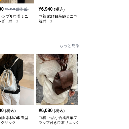
80
¥
6,940
¥
5,080
(税込)
¥
5350
(割引前)
¥
6350
(割引前)
 シンプル巾着ミニ
巾着 結び目装飾ミニ巾
巾着 なめらか革調巾着
ルダーポーチ
着ポーチ
ポーチ
もっと見る
80
¥
6,080
¥
4,980
(税込)
(税込)
(税込)
 光沢素材の巾着型
巾着 上品な合成皮革フ
巾着 軽量ナイロン巾着
ックサック
ラップ付き巾着リュック
リュック二層式大容量