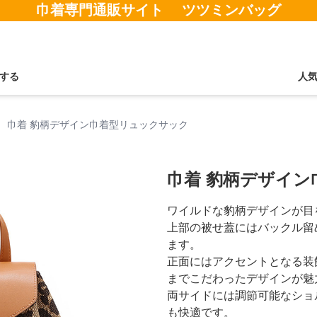
巾着専門通販サイト ツツミンバッグ
する
人
›
巾着 豹柄デザイン巾着型リュックサック
巾着 豹柄デザイ
ワイルドな豹柄デザインが目
上部の被せ蓋にはバックル留
ます。
正面にはアクセントとなる装
までこだわったデザインが魅
両サイドには調節可能なショ
も快適です。