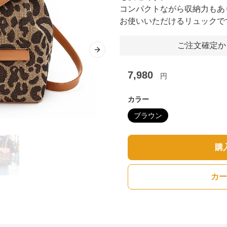
コンパクトながら収納力もあ
お使いいただけるリュックで
ご注文確定か
Next slide
7,980
円
カラー
ブラウン
購
カー