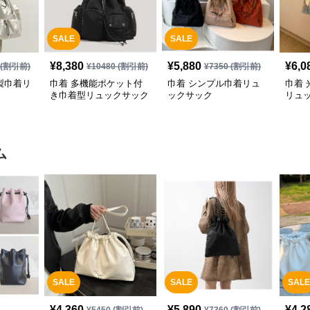
SALE
SALE
¥
8,380
¥
5,880
¥
6,0
(割引前)
¥
10480
(割引前)
¥
7350
(割引前)
製巾着リ
巾着 多機能ポケット付
巾着 シンプル巾着リュ
巾着
き巾着型リュックサック
ックサック
リュ
ム
SALE
SALE
SALE
¥
4,360
¥
5,890
¥
4,2