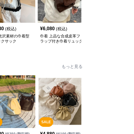
80
¥
6,080
¥
4,980
(税込)
(税込)
(税込)
 光沢素材の巾着型
巾着 上品な合成皮革フ
巾着 軽量ナイロン巾着
ックサック
ラップ付き巾着リュック
リュック二層式大容量
もっと見る
SALE
80
¥
4,880
¥
5,880