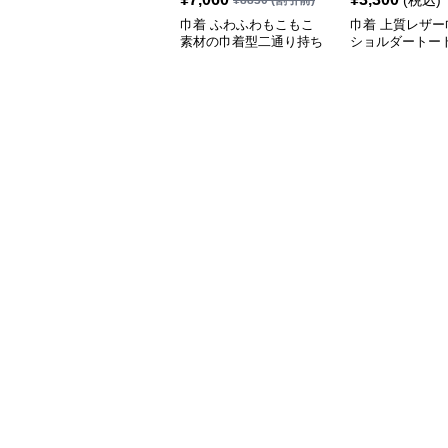
(税込)
¥
8830
(割引前)
巾着 ふわふわもこもこ
巾着 上質レザー
素材の巾着型二通り持ち
ショルダートー
かばん