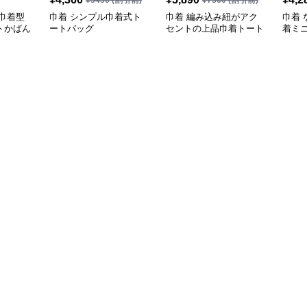
¥
5450
(割引前)
¥
7360
(割引前)
巾着型
巾着 シンプル巾着式ト
巾着 編み込み紐がアク
巾着
トかばん
ートバッグ
セントの上品巾着トート
着ミ