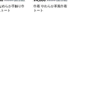
(税込)
¥
5350
(割引前)
¥
6100
(割引前)
 なめらか手触り巾
巾着 やわらか革風巾着
巾着 猫ロゴ刺繍入り巾
ニトート
トート
着トートバッグ