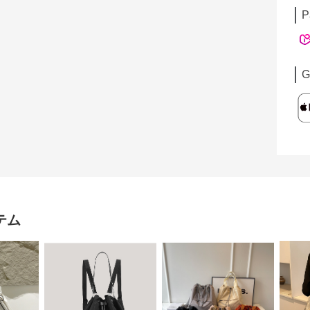
P
G
テム