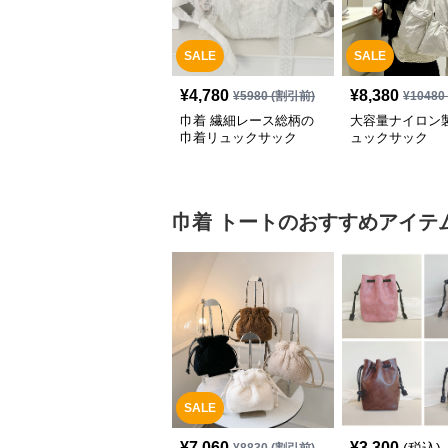
SALE
SALE
¥
4,780
¥
8,380
¥
5980
(割引前)
¥
10480
巾着 繊細レース総柄の
大容量ナイロン
巾着リュックサック
ュックサック
巾着
トート
のおすすめアイテ
SALE
¥
7,060
¥
3,300