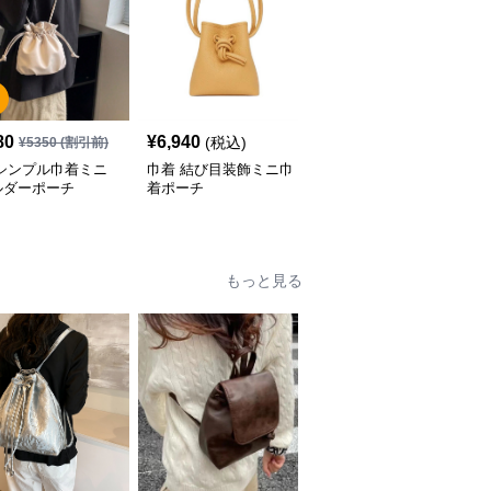
SALE
80
¥
6,940
¥
5,080
(税込)
¥
5350
(割引前)
¥
6350
(割引前)
 シンプル巾着ミニ
巾着 結び目装飾ミニ巾
巾着 なめらか革調巾着
ルダーポーチ
着ポーチ
ポーチ
もっと見る