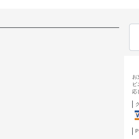
お
ビ
応
P