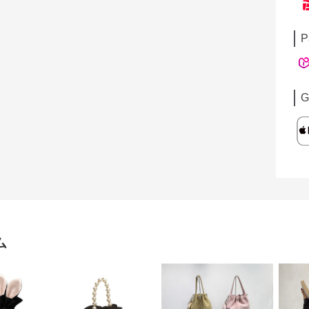
P
G
ム