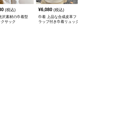
80
¥
6,080
¥
4,980
(税込)
(税込)
(税込)
 光沢素材の巾着型
巾着 上品な合成皮革フ
巾着 軽量ナイロン巾着
ックサック
ラップ付き巾着リュック
リュック二層式大容量