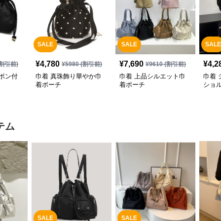
SALE
SALE
SALE
¥
4,780
¥
7,690
¥
4,2
割引前)
¥
5980
(割引前)
¥
9610
(割引前)
ボン付
巾着 真珠飾り華やか巾
巾着 上品シルエット巾
巾着
着ポーチ
着ポーチ
ショ
テム
SALE
SALE