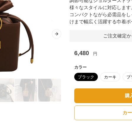
調節可能なショルダーストラ
様々なスタイルに対応します
コンパクトながら必需品をし
けまで幅広く活躍する巾着ポ
ご注文確定か
Next slide
6,480
円
カラー
ブラック
カーキ
ブ
購
カー