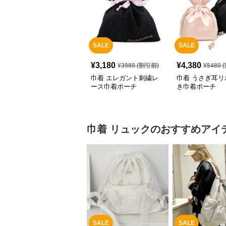
SALE
SALE
¥
3,180
¥
4,380
¥
3980
(割引前)
¥
5480
(
巾着 エレガント刺繍レ
巾着 うさぎ耳リ
ース巾着ポーチ
き巾着ポーチ
巾着
リュック
のおすすめアイ
SALE
SALE