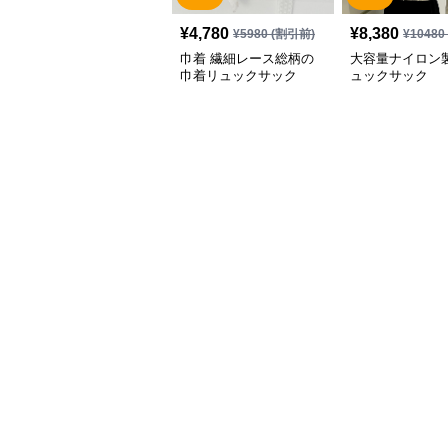
¥
4,780
¥
8,380
¥
5980
(割引前)
¥
10480
巾着 繊細レース総柄の
大容量ナイロン
巾着リュックサック
ュックサック