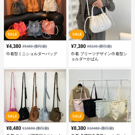
SALE
SALE
¥
4,380
¥
7,380
¥
5480
(割引前)
¥
9230
(割引前)
巾着型ミニショルダーバッグ
巾着 プリーツデザイン巾着型シ
ョルダーかばん
SALE
SALE
¥
8,480
¥
8,380
¥
10600
(割引前)
¥
10480
(割引前)