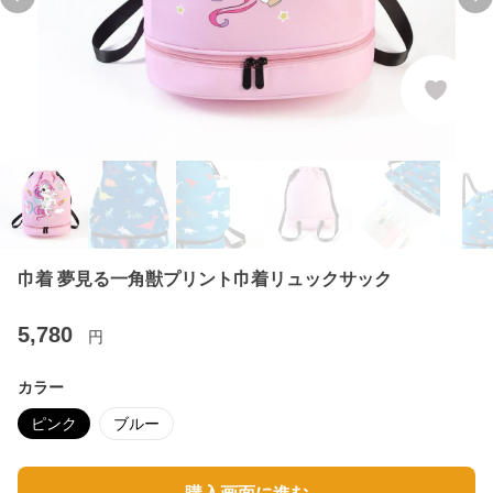
Previous slide
Ne
巾着 夢見る一角獣プリント巾着リュックサック
5,780
円
カラー
ピンク
ブルー