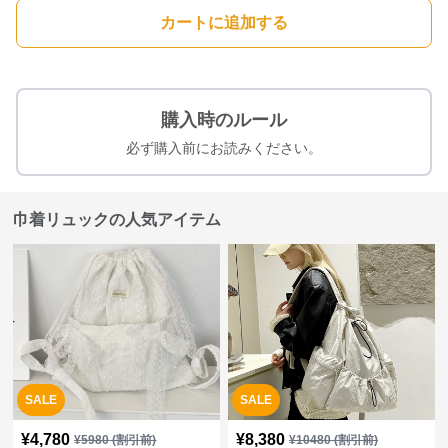
カートに追加する
購入時のルール
必ず購入前にお読みください。
巾着リュックの人気アイテム
SALE
SALE
¥
4,780
¥
8,380
¥
5980
(割引前)
¥
10480
(割引前)