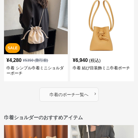
SALE
¥
4,280
¥
6,940
(税込)
¥
5350
(割引前)
巾着 シンプル巾着ミニショルダ
巾着 結び目装飾ミニ巾着ポーチ
ーポーチ
›
巾着
の
ポーチ
一覧へ
巾着ショルダーのおすすめアイテム