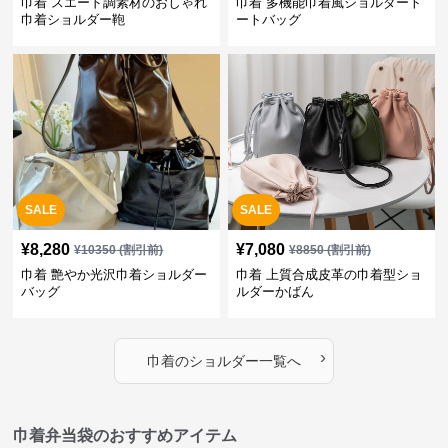
巾着 スエード調素材のおしゃれ
巾着 多機能巾着風ショルダート
巾着ショルダー鞄
ートバッグ
SALE
SALE
¥
8,280
¥
7,080
¥
10350
(割引前)
¥
8850
(割引前)
巾着 艶やか光沢巾着ショルダー
巾着 上質合成皮革の巾着型ショ
バッグ
ルダーかばん
›
巾着
の
ショルダー
一覧へ
巾着弁当袋のおすすめアイテム