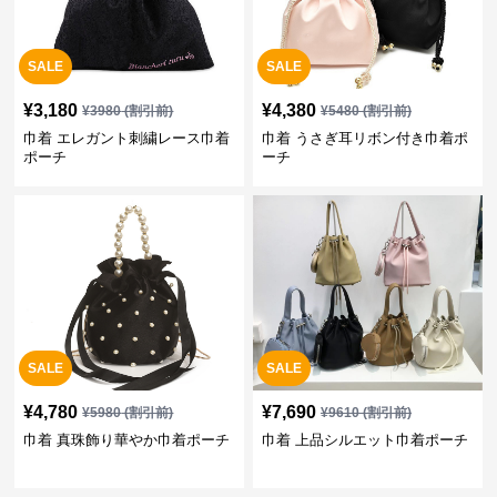
SALE
SALE
¥
3,180
¥
4,380
¥
3980
(割引前)
¥
5480
(割引前)
巾着 エレガント刺繍レース巾着
巾着 うさぎ耳リボン付き巾着ポ
ポーチ
ーチ
SALE
SALE
¥
4,780
¥
7,690
¥
5980
(割引前)
¥
9610
(割引前)
巾着 真珠飾り華やか巾着ポーチ
巾着 上品シルエット巾着ポーチ