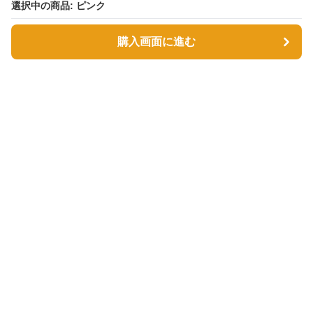
選択中の商品: ピンク
選択中の商品: ピンク
購入画面に進む
購入画面に進む
Tsutsumin-bag
について
利用規約
プライバシー