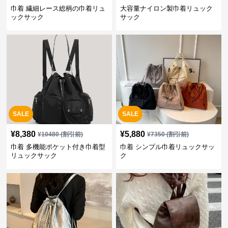
巾着 繊細レース総柄の巾着リュ
大容量ナイロン製巾着リュック
ックサック
サック
SALE
SALE
¥
8,380
¥
5,880
¥
10480
(割引前)
¥
7350
(割引前)
巾着 多機能ポケット付き巾着型
巾着 シンプル巾着リュックサッ
リュックサック
ク