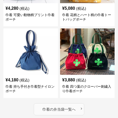
¥
4,280
¥
5,080
(税込)
(税込)
巾着 可愛い動物柄プリント巾着
巾着 花柄とハート柄の巾着トー
ポーチ
トバッグポーチ
¥
4,180
¥
3,880
(税込)
(税込)
巾着 持ち手付き巾着型ナイロン
巾着 四つ葉のクローバー刺繍入
ポーチ
り巾着ポーチ
›
巾着
の
弁当袋
一覧へ