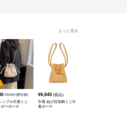
もっと見る
SALE
80
¥
6,940
¥
5,080
(税込)
¥
5350
(割引前)
¥
6350
(割引前)
 シンプル巾着ミニ
巾着 結び目装飾ミニ巾
巾着 なめらか革調巾着
ルダーポーチ
着ポーチ
ポーチ