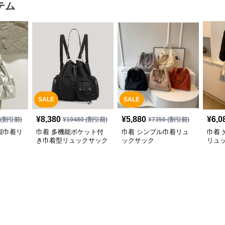
テム
SALE
SALE
¥
8,380
¥
5,880
¥
6,0
(割引前)
¥
10480
(割引前)
¥
7350
(割引前)
製巾着リ
巾着 多機能ポケット付
巾着 シンプル巾着リュ
巾着
き巾着型リュックサック
ックサック
リュ