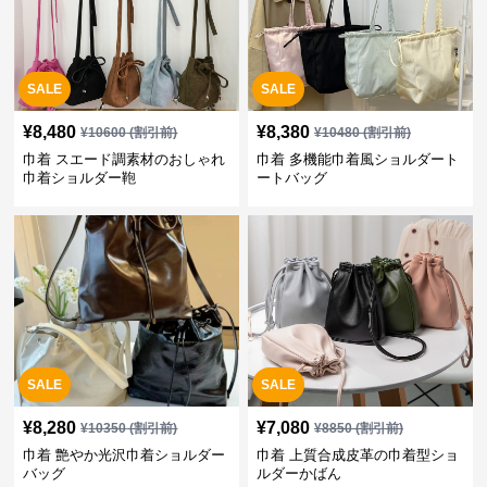
SALE
SALE
¥
8,480
¥
8,380
¥
10600
(割引前)
¥
10480
(割引前)
巾着 スエード調素材のおしゃれ
巾着 多機能巾着風ショルダート
巾着ショルダー鞄
ートバッグ
SALE
SALE
¥
8,280
¥
7,080
¥
10350
(割引前)
¥
8850
(割引前)
巾着 艶やか光沢巾着ショルダー
巾着 上質合成皮革の巾着型ショ
バッグ
ルダーかばん