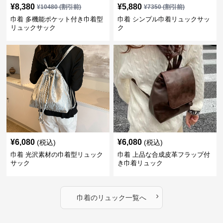
¥
8,380
¥
5,880
¥
10480
(割引前)
¥
7350
(割引前)
巾着 多機能ポケット付き巾着型
巾着 シンプル巾着リュックサッ
リュックサック
ク
¥
6,080
¥
6,080
(税込)
(税込)
巾着 光沢素材の巾着型リュック
巾着 上品な合成皮革フラップ付
サック
き巾着リュック
›
巾着
の
リュック
一覧へ