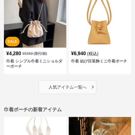
SALE
¥
4,280
¥
6,940
(税込)
¥
5350
(割引前)
巾着 シンプル巾着ミニショルダ
巾着 結び目装飾ミニ巾着ポーチ
ーポーチ
›
人気アイテム一覧へ
巾着ポーチの新着アイテム