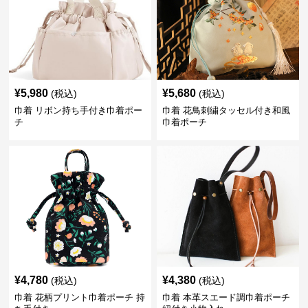
¥
5,980
¥
5,680
(税込)
(税込)
巾着 リボン持ち手付き巾着ポー
巾着 花鳥刺繍タッセル付き和風
チ
巾着ポーチ
¥
4,780
¥
4,380
(税込)
(税込)
巾着 花柄プリント巾着ポーチ 持
巾着 本革スエード調巾着ポーチ