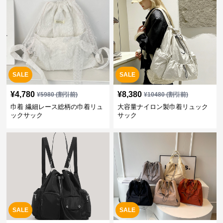
SALE
SALE
¥
4,780
¥
8,380
¥
5980
(割引前)
¥
10480
(割引前)
巾着 繊細レース総柄の巾着リュ
大容量ナイロン製巾着リュック
ックサック
サック
SALE
SALE