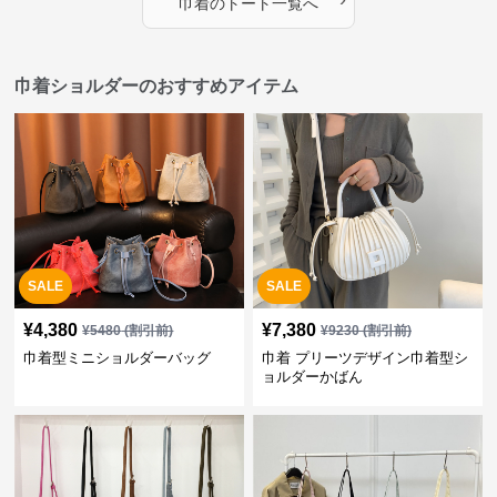
巾着
の
トート
一覧へ
巾着ショルダーのおすすめアイテム
SALE
SALE
¥
4,380
¥
7,380
¥
5480
(割引前)
¥
9230
(割引前)
巾着型ミニショルダーバッグ
巾着 プリーツデザイン巾着型シ
ョルダーかばん