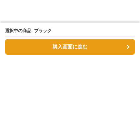
選択中の商品: ブラック
選択中の商品: ブラック
購入画面に進む
購入画面に進む
Tsutsumin-bag
について