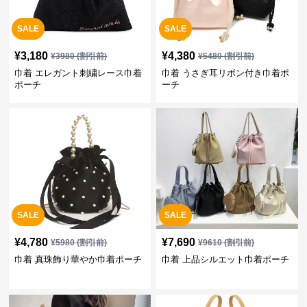
SALE
SALE
¥
3,180
¥
4,380
¥
3980
(割引前)
¥
5480
(割引前)
巾着 エレガント刺繍レース巾着
巾着 うさぎ耳リボン付き巾着ポ
ポーチ
ーチ
SALE
SALE
¥
4,780
¥
7,690
¥
5980
(割引前)
¥
9610
(割引前)
巾着 真珠飾り華やか巾着ポーチ
巾着 上品シルエット巾着ポーチ