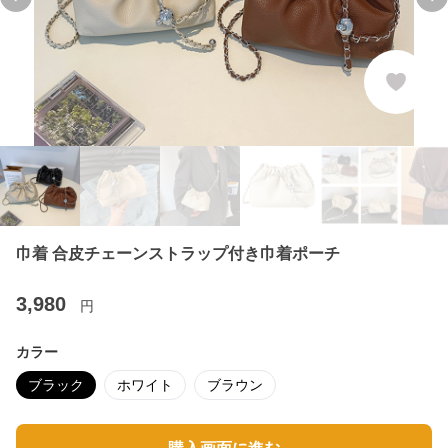
Previous slide
Ne
巾着 合皮チェーンストラップ付き巾着ポーチ
3,980
円
カラー
ブラック
ホワイト
ブラウン