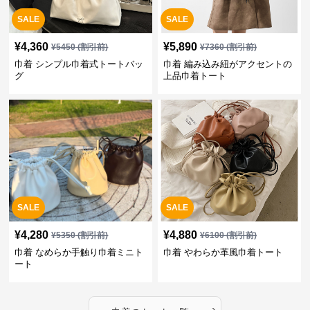
SALE
SALE
¥
4,360
¥
5,890
¥
5450
(割引前)
¥
7360
(割引前)
巾着 シンプル巾着式トートバッ
巾着 編み込み紐がアクセントの
グ
上品巾着トート
SALE
SALE
¥
4,280
¥
4,880
¥
5350
(割引前)
¥
6100
(割引前)
巾着 なめらか手触り巾着ミニト
巾着 やわらか革風巾着トート
ート
›