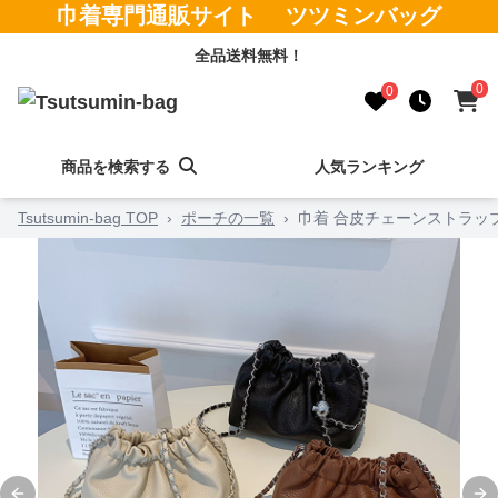
巾着専門通販サイト ツツミンバッグ
全品送料無料！
0
0
商品を検索する
人気ランキング
Tsutsumin-bag TOP
›
ポーチの一覧
›
巾着 合皮チェーンストラッ