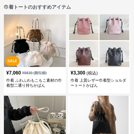
巾着トートのおすすめアイテム
SALE
¥
7,060
¥
3,300
(税込)
¥
8830
(割引前)
巾着 ふわふわもこもこ素材の巾
巾着 上質レザー巾着型ショルダ
着型二通り持ちかばん
ートートかばん