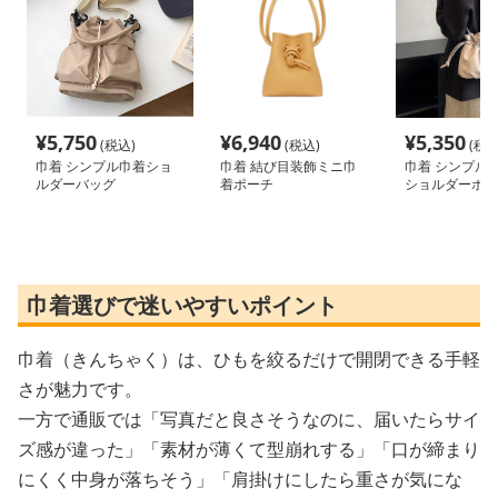
¥
5,750
¥
6,940
¥
5,350
(税込)
(税込)
(税込
巾着 シンプル巾着ショ
巾着 結び目装飾ミニ巾
巾着 シンプル
ルダーバッグ
着ポーチ
ショルダーポー
巾着選びで迷いやすいポイント
巾着（きんちゃく）は、ひもを絞るだけで開閉できる手軽
さが魅力です。
一方で通販では「写真だと良さそうなのに、届いたらサイ
ズ感が違った」「素材が薄くて型崩れする」「口が締まり
にくく中身が落ちそう」「肩掛けにしたら重さが気にな