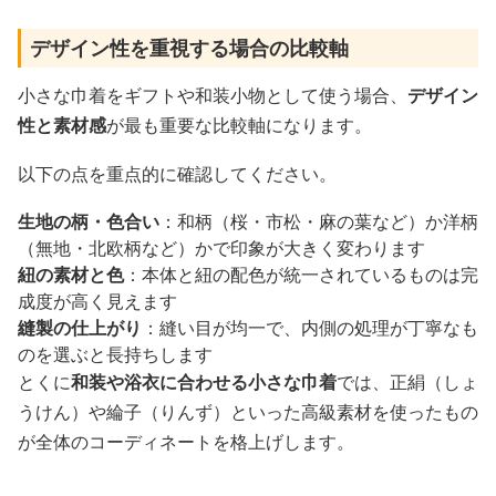
デザイン性を重視する場合の比較軸
小さな巾着をギフトや和装小物として使う場合、
デザイン
性と素材感
が最も重要な比較軸になります。
以下の点を重点的に確認してください。
生地の柄・色合い
：和柄（桜・市松・麻の葉など）か洋柄
（無地・北欧柄など）かで印象が大きく変わります
紐の素材と色
：本体と紐の配色が統一されているものは完
成度が高く見えます
縫製の仕上がり
：縫い目が均一で、内側の処理が丁寧なも
のを選ぶと長持ちします
とくに
和装や浴衣に合わせる小さな巾着
では、正絹（しょ
うけん）や綸子（りんず）といった高級素材を使ったもの
が全体のコーディネートを格上げします。