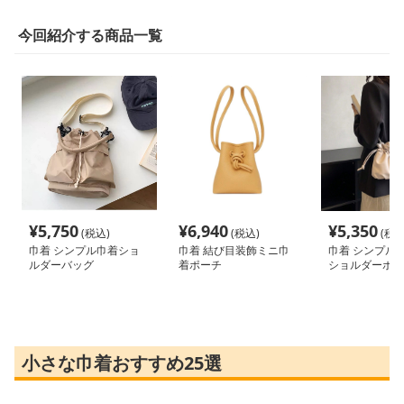
今回紹介する商品一覧
¥
5,750
¥
6,940
¥
5,350
(税込)
(税込)
(税込
巾着 シンプル巾着ショ
巾着 結び目装飾ミニ巾
巾着 シンプル
ルダーバッグ
着ポーチ
ショルダーポー
小さな巾着おすすめ25選