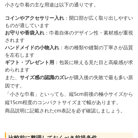
小さな巾着の主な用途は以下の通りです。
コインやアクセサリー入れ
：開口部が広く取り出しやすい
ものが適しています
お守りや香袋入れ
：巾着自体のデザイン性・素材感が重視
されます
ハンドメイドの小物入れ
：布の種類や縫製の丁寧さが品質
を左右します
ギフト・プレゼント用
：包装に映える見た目と高級感が求
められます
また、
サイズ感の認識のズレ
が購入後の失敗で最も多い原
因です。
「小さな巾着」といっても、縦5cm前後の極小サイズから
縦15cm程度のコンパクトサイズまで幅があります。
商品説明に記載されたcm表記を必ず確認しましょう。
比較前に整理しておくべき前提条件