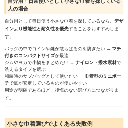
自分用・日常使いとして小さな巾着を探している
人の場合
自分用として毎日使う小さな巾着を探しているなら、
デザ
インより機能性と耐久性を優先
することをおすすめしま
す。
バッグの中でコインや鍵が散らばるのを防ぎたい →
マチ
付きのコンパクトサイズ
が最適
ジムやヨガで小物をまとめたい →
ナイロン・撥水素材
で
洗えるタイプを選ぶ
和装時のサブバッグとして使いたい →
巾着型のミニポー
チ
で底が安定しているものが使いやすい
用途が明確であるほど、後悔のない選び方につながりま
す。
小さな巾着選びでよくある失敗例