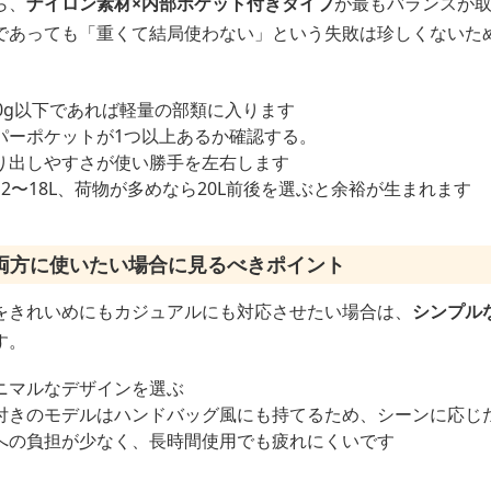
ら、
ナイロン素材×内部ポケット付きタイプ
が最もバランスが
であっても「重くて結局使わない」という失敗は珍しくないた
0g以下であれば軽量の部類に入ります
パーポケットが1つ以上あるか確認する。
り出しやすさが使い勝手を左右します
2〜18L、荷物が多めなら20L前後を選ぶと余裕が生まれます
両方に使いたい場合に見るべきポイント
をきれいめにもカジュアルにも対応させたい場合は、
シンプル
す。
ニマルなデザインを選ぶ
付きのモデルはハンドバッグ風にも持てるため、シーンに応じ
への負担が少なく、長時間使用でも疲れにくいです