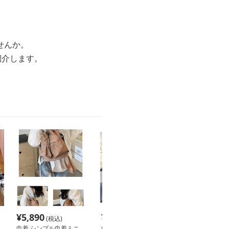
せんか。
紹介します。
¥
5,890
¥
6,980
¥
5,980
(税込)
(税込)
(税込
巾着 シンプル巾着ミニ
巾着 シンプル巾着デイ
巾着 シンプル