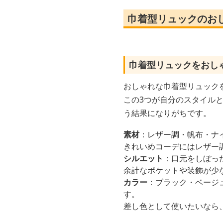
巾着型リュックのお
巾着型リュックをおし
おしゃれな巾着型リュックを
この3つが自分のスタイル
う結果になりがちです。
素材
：レザー調・帆布・ナ
きれいめコーデにはレザー
シルエット
：口元をしぼっ
余計なポケットや装飾が少
カラー
：ブラック・ベージ
す。
差し色として使いたいなら