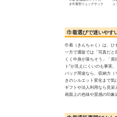
き巾着型リュックサック
ュ
巾着選びで迷いやす
巾着（きんちゃく）は、ひ
一方で通販では「写真だと
くく中身が落ちそう」「肩
ト”が見えにくいのも事実。
バッグ用途なら、収納力（
きのシルエット変化まで気
ギフトや法人利用なら見栄
画面上の色味や質感の印象