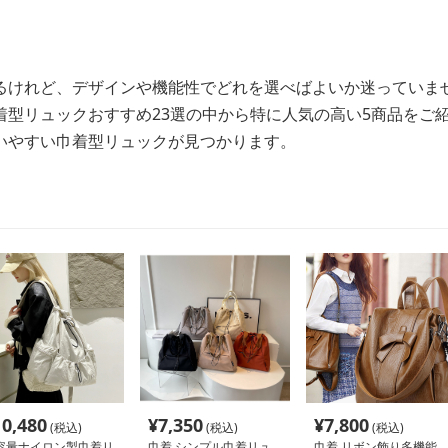
るけれど、デザインや機能性でどれを選べばよいか迷っていま
着型リュックおすすめ23選の中から特に人気の高い5商品をご
いやすい巾着型リュックが見つかります。
10,480
¥
7,350
¥
7,800
(税込)
(税込)
(税込)
容量ナイロン製巾着リ
巾着 シンプル巾着リュ
巾着 リボン飾り多機能