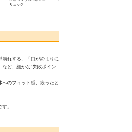
リュック
リーリュック
ック
型崩れする」「口が締まりに
」など、細かな“失敗ポイン
体へのフィット感、絞ったと
です。